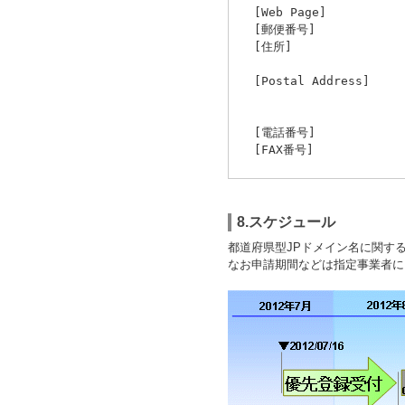
[Web Page] ht
[郵便番号] 1
[住所] 東京都
千代田ファー
[Postal Address] 
3-8-1 Nish
Tokyo 10
[電話番号] 03
[FAX番号] 03
8.スケジュール
都道府県型JPドメイン名に関す
なお申請期間などは指定事業者に