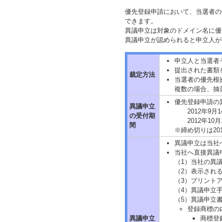
優先登録申請において、当選者の
できます。
異議申立は対象のドメイン名に優
異議申立が認められると申立人が
申立人と当選者
提出された書類
裁定方法
当選者の優先根
複数の場合、抽
優先登録申請の
異議申立
2012年9
の受付期
2012年1
間
※締め切りは201
異議申立は当社
当社へ直接異議
（1）当社の異
（2）表示され
（3）プリント
（4）異議申立
（5）異議申立
登録商標の
異議申立
商標登