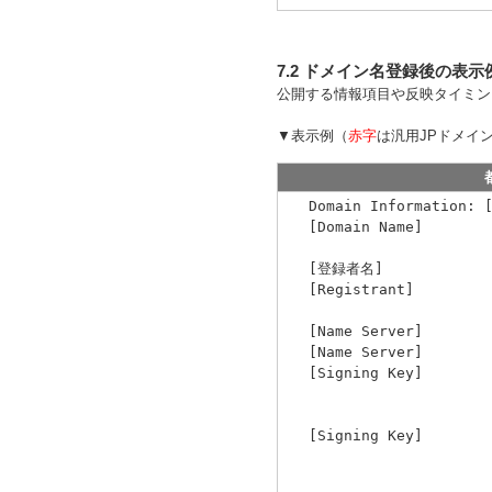
7.2 ドメイン名登録後の表示
公開する情報項目や反映タイミン
▼表示例（
赤字
は汎用JPドメイ
Domain Information:
[Domain 
[登録者名] 株
[Registrant] E
[Name Server]
[Name Server]
[Signing Key
A641A02F4D7
8FABA
[Signing Key
9C32DFED75C
6EEBA069C64