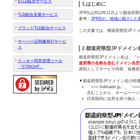
gTLD取次サービス
1.はじめに
JPRSは2012年11月より都道
TLD総合支援サービス
参考：
JPRSが、地域に根ざし
ブランドTLD総合サービス
この文書では、都道府県型JPド
サーバー証明書発行サービ
ス
2.都道府県型JPドメイン
都道府県型JPドメイン名は、「○○○.ho
クッキー同意管理ツール
道府県の名称を含むドメイン名空
「STRIGHT」
原則としてサービス内容、各種規
▼都道府県型JPドメイン名の特
「○○○.hokkaido.jp」、
含むことから、ホームページ
日本国内に住所を持つ個人・