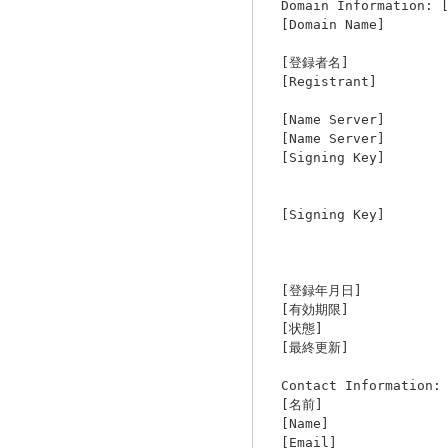
Domain Information:
[Domain 
[登録者名] 株
[Registrant] E
[Name Server]
[Name Server]
[Signing Key
A641A02F4D7
8FABA
[Signing Key
9C32DFED75C
6EEBA069C64
[登録年月日] 2
[有効期限] 20
[状態] A
[最終更新] 2012/1
Contact Information
[名前] 
[Name] Ta
[Email] ta