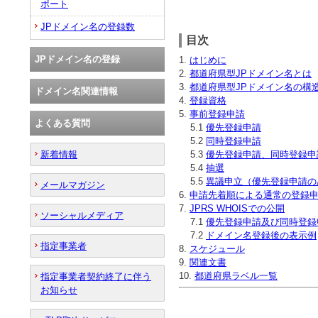
ポート
JPドメイン名の登録数
目次
JPドメイン名の登録
1.
はじめに
2.
都道府県型JPドメイン名とは
3.
都道府県型JPドメイン名の構
ドメイン名関連情報
4.
登録資格
5.
事前登録申請
よくある質問
5.1
優先登録申請
5.2
同時登録申請
5.3
優先登録申請、同時登録申
新着情報
5.4
抽選
5.5
異議申立（優先登録申請の
メールマガジン
6.
申請先着順による通常の登録
7.
JPRS WHOISでの公開
ソーシャルメディア
7.1
優先登録申請及び同時登録
7.2
ドメイン名登録後の表示例
指定事業者
8.
スケジュール
9.
関連文書
10.
都道府県ラベル一覧
指定事業者契約終了に伴う
お知らせ