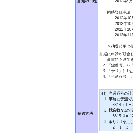
抽選の日程
2012年
同時登録申請
2012年
2012年
2012年
2012年
※抽選結果は
抽選は申請が競合
事前に予測で
「鍵番号」を
「余り」に1
「当選番号」
例）当選番号の計
事前に予測でき
3814 + 1 = 
競合数が3
の
抽選方法
3815÷3 = 1
余り
に1を足
2 + 1 = 3