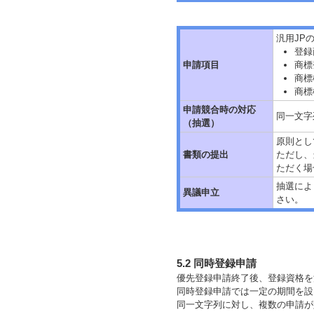
汎用JP
登録
申請項目
商標
商標
商標
申請競合時の対応
同一文字
（抽選）
原則とし
書類の提出
ただし、
ただく場
抽選によ
異議申立
さい。
5.2 同時登録申請
優先登録申請終了後、登録資格を
同時登録申請では一定の期間を設
同一文字列に対し、複数の申請が