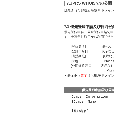
7.JPRS WHOISでの公開
登録された都道府県型JPドメイ
7.1 優先登録申請及び同時
優先登録申請、同時登録申請で申請
す。申請受付終了から利用開始となる
[登録者名] 表示な
[登録年月日] 表示な
[有効期限] 表示な
[状態] Processi
[公開連絡窓口] 表示なし
※Processin
▼表示例（
赤字
は汎用JPドメイ
優先登録申請及び同
Domain Information:
[Domain 
[登録者