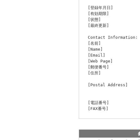
[登録年月日] 2
[有効期限] 20
[状態] A
[最終更新] 2012/1
Contact Information
[名前] 
[Name] Ta
[Email] ta
[Web Page] ht
[郵便番号] 1
[住所] 東京都
千代田ファー
[Postal Address] 
3-8-1 Nish
Tokyo 10
[電話番号] 03
[FAX番号] 03