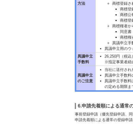
方法
商標登録さ
商標登
商標公
商標登
商標権者か
同意書
商標権
異議申立手
異議申立用のウ
異議申立
26,250円（税込
手数料
※指定事業者経
当社に送付され
異議申立
異議申立手数料
のご注意
異議申立手数料
の定める期限ま
6.申請先着順による通常
事前登録申請（優先登録申請、同
申請先着順による通常の登録申請