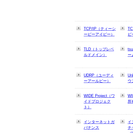
TCP/IP（ティーシ
T
ーピーアイピー）
ピ
TLD（トップレベ
t
ルドメイン）
ー
UDRP（ユーディ
U
ーアールピー）
ウ
WIDE Project（ワ
W
イドプロジェク
所
ト）
インターネットガ
イ
バナンス
チ