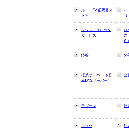
ルートCA証明書ス
ル
トア
（r
レジストリロック
ロ
サービス
ス
件
応答
外
権威サーバー（権
公
威DNSサーバー）
子ゾーン
指
正規化
組