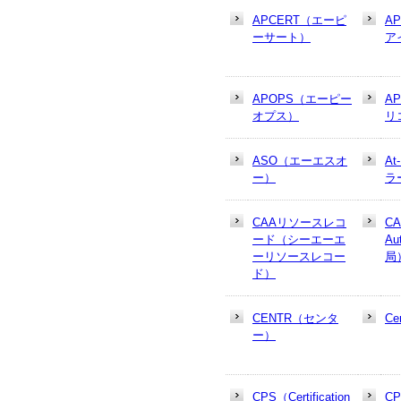
APCERT（エーピ
A
ーサート）
ア
APOPS（エーピー
A
オプス）
リ
ASO（エーエスオ
At
ー）
ラ
CAAリソースレコ
CA
ード（シーエーエ
Au
ーリソースレコー
局
ド）
CENTR（センタ
Cer
ー）
CPS（Certification
CP