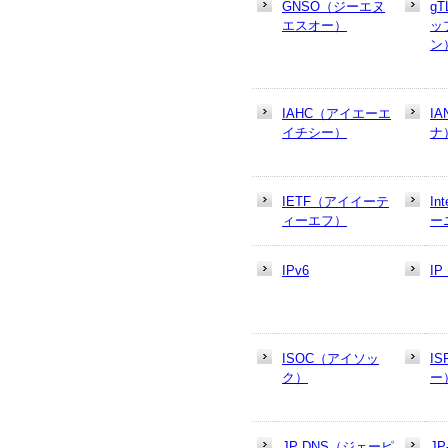
GNSO（ジーエヌ
g
エスオー）
ッ
ン
IAHC（アイエーエ
I
イチシー）
ナ
IETF（アイイーテ
In
ィーエフ）
ー
IPv6
I
ISOC（アイソッ
I
ク）
ー
JP DNS（ジェーピ
J