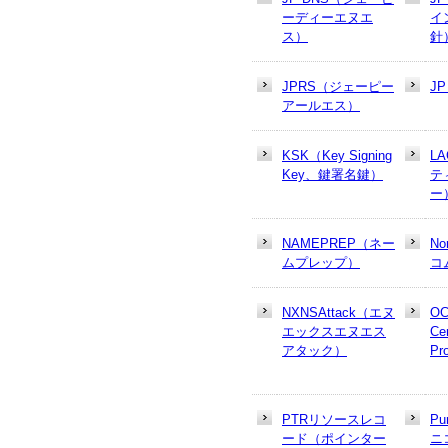
ーディーエヌエ
イ
ス）
針
JPRS（ジェーピー
J
アールエス）
KSK（Key Signing
L
Key、鍵署名鍵）
テ
ー
NAMEPREP（ネー
N
ムプレップ）
コ
NXNSAttack（エヌ
OC
エックスエヌエス
Cer
アタック）
Pr
PTRリソースレコ
Pu
ード（ポインター
ニ