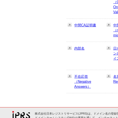
（
Or
Va
中間CA証明書
中
（m
mi
内部名
日
ン
イ
不在応答
名
（Negative
Re
Answers）
株式会社日本レジストリサービス(JPRS)は、ドメイン名の登録
ドメインネームシステム(DNS)の運用を通して、インターネット