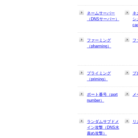
ネームサーバー
ネ
（DNSサーバー）
シュ
ca
ファーミング
フ
（pharming）
プライミング
プ
（priming）
ポート番号（port
メ
number）
ランダムサブドメ
リ
イン攻撃（DNS水
責め攻撃）