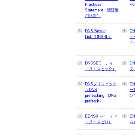
Practices
Po
Statement：認証運
用規定）
DNS-Based
D
List（DNSBL）
ィ
ア
DNSSEC（ディー
D
エヌエスセック）
ヌ
DNSプリフェッチ
D
（DNS
ー
prefetching、DNS
ン
prefetch）
EDNS0（イーディ
E
エヌエスゼロ）
ム