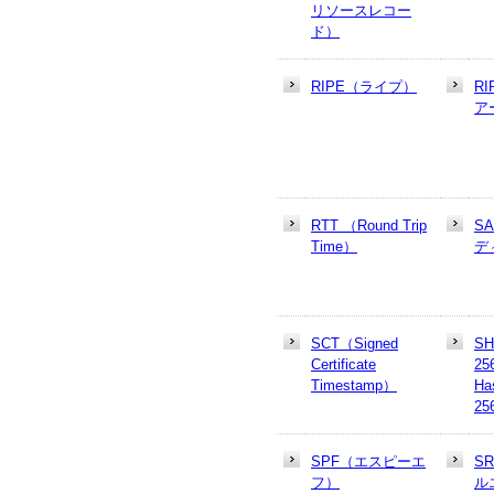
リソースレコー
ド）
RIPE（ライプ）
R
ア
RTT （Round Trip
S
Time）
デ
SCT（Signed
SH
Certificate
25
Timestamp）
Ha
25
SPF（エスピーエ
S
フ）
ル