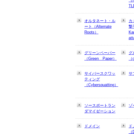
（In
T
オルタネート・ル
カ
ート（Alternate
撃
Roots）
Ka
at
グリーンペーパー
グ
（Green Paper）
（g
サイバースクワッ
サ
ティング
（Cybersquatting）
ソースポートラン
ゾ
ダマイゼーション
ドメイン
ド
（