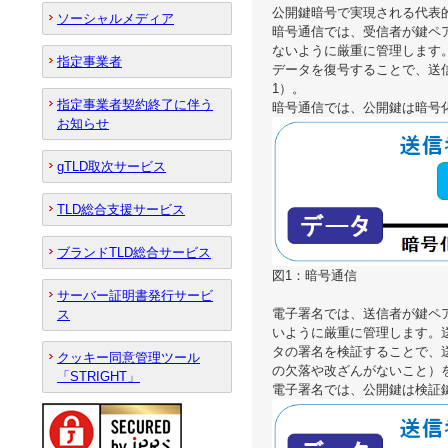
公開鍵暗号で実現される代表
ソーシャルメディア
暗号通信では、受信者が鍵ペ
ないように厳重に管理します
指定事業者
データを復号することで、送
1）。
指定事業者契約終了に伴う
暗号通信では、公開鍵は暗号
お知らせ
gTLD取次サービス
TLD総合支援サービス
ブランドTLD総合サービス
図1：暗号通信
サーバー証明書発行サービ
電子署名では、送信者が鍵ペ
ス
いように厳重に管理します。
タの署名を検証することで、
クッキー同意管理ツール
の欠落や改ざんがないこと）
「STRIGHT」
電子署名では、公開鍵は検証