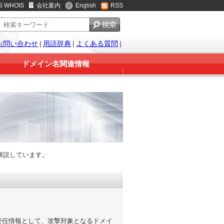
S WHOIS
会社案内
English
RSS
お問い合わせ
|
用語辞典
|
よくある質問
|
ドメイン名関連情報
解説しています。
の委任情報として、攻撃対象となるドメイ