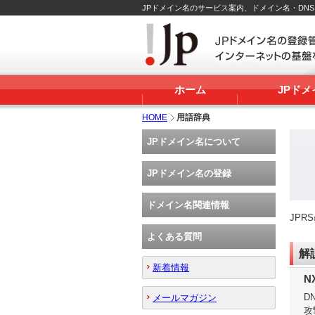
JPドメイン名のサービス案内、ドメイン名・DN
ホーム
JPド
HOME
用語辞典
JPドメイン名について
JPドメイン名の登録
ドメイン名関連情報
JP
よくある質問
解
新着情報
N
D
メールマガジン
攻