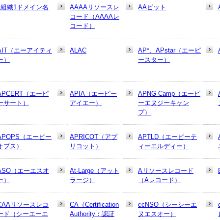
1組織1ドメイン名
AAAAリソースレ
AAビット
コード（AAAAレ
コード）
AIT（エーアイティ
ALAC
AP*、APstar（エーピ
ー）
ースター）
APCERT（エーピ
APIA（エーピー
APNG Camp（エーピ
ーサート）
アイエー）
ーエヌジーキャン
プ）
APOPS（エーピー
APRICOT（アプ
APTLD（エーピーテ
オプス）
リコット）
ィーエルディー）
ASO（エーエスオ
At-Large（アット
Aリソースレコード
ー）
ラージ）
（Aレコード）
CAAリソースレコ
CA（Certification
ccNSO（シーシーエ
ード（シーエーエ
Authority：認証
ヌエスオー）