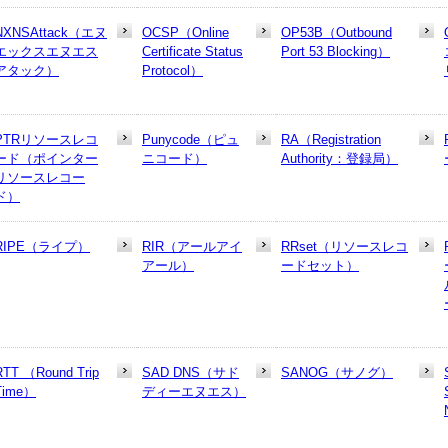
NXNSAttack（エヌ
OCSP（Online
OP53B（Outbound
エックスエヌエス
Certificate Status
Port 53 Blocking）
アタック）
Protocol）
PTRリソースレコ
Punycode（ピュ
RA（Registration
ード（ポインター
ニコード）
Authority：登録局）
リソースレコー
ド）
RIPE（ライプ）
RIR（アールアイ
RRset（リソースレコ
アール）
ードセット）
RTT （Round Trip
SAD DNS（サド
SANOG（サノグ）
Time）
ディーエヌエス）