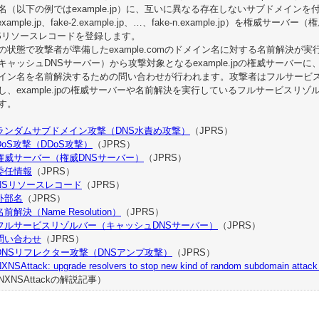
名（以下の例ではexample.jp）に、互いに異なる存在しないサブドメインを付
.example.jp、fake-2.example.jp、…、fake-n.example.jp）を
Sリソースレコードを登録します。
の状態で攻撃者が準備したexample.comのドメイン名に対する名前解決が
キャッシュDNSサーバー）から攻撃対象となるexample.jpの権威サーバー
イン名を名前解決するための問い合わせが行われます。攻撃者はフルサービ
し、example.jpの権威サーバーや名前解決を実行しているフルサービスリ
す。
ランダムサブドメイン攻撃（DNS水責め攻撃）
（JPRS）
DoS攻撃（DDoS攻撃）
（JPRS）
権威サーバー（権威DNSサーバー）
（JPRS）
委任情報
（JPRS）
NSリソースレコード
（JPRS）
外部名
（JPRS）
名前解決（Name Resolution）
（JPRS）
フルサービスリゾルバー（キャッシュDNSサーバー）
（JPRS）
問い合わせ
（JPRS）
DNSリフレクター攻撃（DNSアンプ攻撃）
（JPRS）
XNSAttack: upgrade resolvers to stop new kind of random subdomain attack 
NXNSAttackの解説記事）