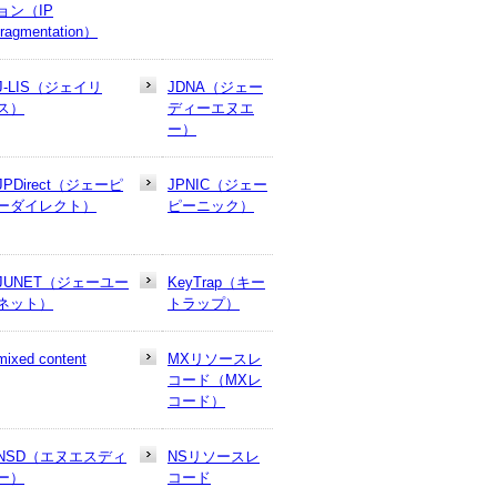
ョン（IP
fragmentation）
J-LIS（ジェイリ
JDNA（ジェー
ス）
ディーエヌエ
ー）
JPDirect（ジェーピ
JPNIC（ジェー
ーダイレクト）
ピーニック）
JUNET（ジェーユー
KeyTrap（キー
ネット）
トラップ）
mixed content
MXリソースレ
コード（MXレ
コード）
NSD（エヌエスディ
NSリソースレ
ー）
コード