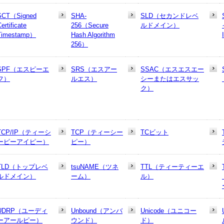
SCT（Signed
SHA-
SLD（セカンドレベ
ertificate
256（Secure
ルドメイン）
Timestamp）
Hash Algorithm
256）
SPF（エスピーエ
SRS（エスアー
SSAC（エスエスエー
フ）
ルエス）
シーまたはエスサッ
ク）
TCP/IP（ティーシ
TCP（ティーシー
TCビット
ーピーアイピー）
ピー）
TLD（トップレベ
tsuNAME（ツネ
TTL（ティーティーエ
ルドメイン）
ーム）
ル）
UDRP（ユーディ
Unbound（アンバ
Unicode（ユニコー
ーアールピー）
ウンド）
ド）