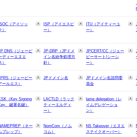
ISOC（アイソッ
ISP（アイエスピ
ITU（アイティーユ
ク）
ー）
ー）
JP DNS（ジェーピ
JP-DRP（JPドメ
JPCERT/CC（ジェー
ーディーエヌエ
イン名紛争処理方
ピーサート/シーシ
ス）
針）
ー）
JPRS（ジェーピー
JPドメイン名
JPドメイン名諮問委
アールエス）
員会
KSK（Key Signing
LACTLD（ラック
lame delegation（レ
Key、鍵署名鍵）
ティーエルディ
イムデレゲーショ
ー）
ン）
NAMEPREP（ネー
NomCom（ノム
NS Takeover（エヌエ
ムプレップ）
コム）
ステイクオーバー）