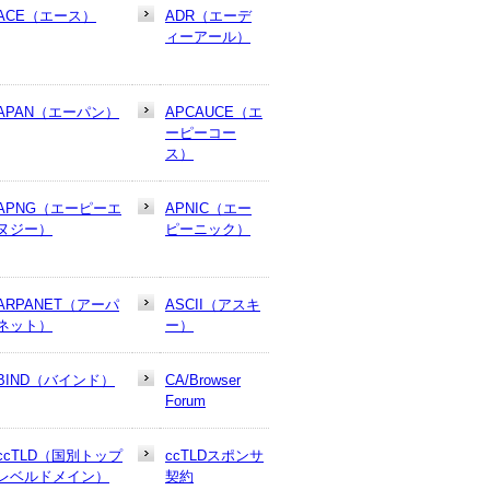
ACE（エース）
ADR（エーデ
ィーアール）
APAN（エーパン）
APCAUCE（エ
ーピーコー
ス）
APNG（エーピーエ
APNIC（エー
ヌジー）
ピーニック）
ARPANET（アーパ
ASCII（アスキ
ネット）
ー）
BIND（バインド）
CA/Browser
Forum
ccTLD（国別トップ
ccTLDスポンサ
レベルドメイン）
契約