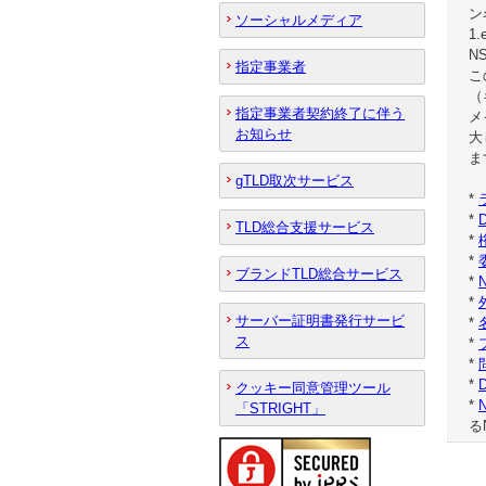
ン
ソーシャルメディア
1
N
指定事業者
こ
（
指定事業者契約終了に伴う
メ
お知らせ
大
ま
gTLD取次サービス
*
*
TLD総合支援サービス
*
*
ブランドTLD総合サービス
*
*
サーバー証明書発行サービ
*
ス
*
*
*
クッキー同意管理ツール
*
N
「STRIGHT」
る