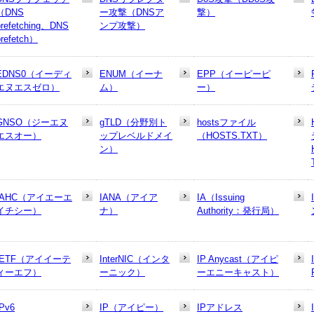
（DNS
ー攻撃（DNSア
撃）
prefetching、DNS
ンプ攻撃）
prefetch）
EDNS0（イーディ
ENUM（イーナ
EPP（イーピーピ
エヌエスゼロ）
ム）
ー）
GNSO（ジーエヌ
gTLD（分野別ト
hostsファイル
エスオー）
ップレベルドメイ
（HOSTS.TXT）
ン）
IAHC（アイエーエ
IANA（アイア
IA（Issuing
イチシー）
ナ）
Authority：発行局）
IETF（アイイーテ
InterNIC（インタ
IP Anycast（アイピ
ィーエフ）
ーニック）
ーエニーキャスト）
IPv6
IP（アイピー）
IPアドレス