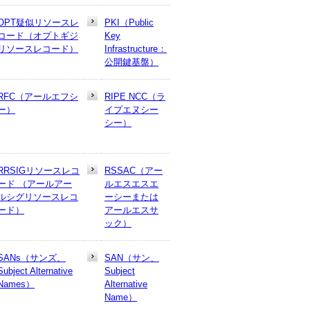
OPT疑似リソースレ
PKI（Public
コード（オプトギジ
Key
リソースレコード）
Infrastructure：
公開鍵基盤）
RFC（アールエフシ
RIPE NCC（ラ
ー）
イプエヌシー
シー）
RRSIGリソースレコ
RSSAC（アー
ード （アールアー
ルエスエスエ
ルシグリソースレコ
ーシーまたは
ード）
アールエスサ
ック）
SANs（サンズ、
SAN（サン、
Subject Alternative
Subject
Names）
Alternative
Name）