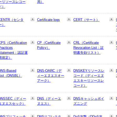
ーリソースレコー
局）
ド）
CENTR（センタ
Certificate logs
CERT（サート）
ー）
CPS（Certification
CP（Certificate
CRL（Certificate
Practices
Policy）
Revocation List：証
Statement：認証運
明書失効リスト）
用規定）
DNS-Based
DNS-OARC（デ
DNSKEYリソースレ
List（DNSBL）
ィーエヌエスオー
コード（ディーエヌ
アーク）
エスキーリソースレ
コード）
DNSSEC（ディー
DNS（ディーエ
DNSキャッシュポイ
エヌエスセック）
ヌエス）
ズニング
DNSプリフェッチ
DNSリフレクタ
DoS攻撃（DDoS攻