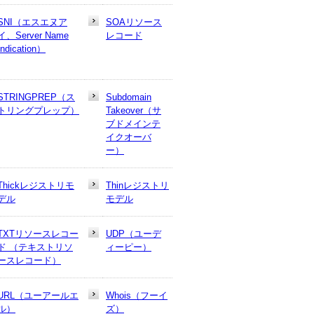
SNI（エスエヌア
SOAリソース
イ、Server Name
レコード
Indication）
STRINGPREP（ス
Subdomain
トリングプレップ）
Takeover（サ
ブドメインテ
イクオーバ
ー）
Thickレジストリモ
Thinレジストリ
デル
モデル
TXTリソースレコー
UDP（ユーデ
ド （テキストリソ
ィーピー）
ースレコード）
URL（ユーアールエ
Whois（フーイ
ル）
ズ）