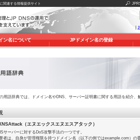
JPR
Sに関連する情報提供サイト
|
メイン名について
JPドメイン名の登録
RSの用語辞典では、ドメイン名やDNS、サーバー証明書に関する用語を紹介、
説
XNSAttack（エヌエックスエヌエスアタック）
NSサーバーに対するDoS攻撃手法の一つです。
撃者は、自身が管理権限を持つドメイン名（以下の例ではexample.com）