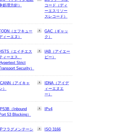
争処理方針）
コード（ディ
ーエスリソー
スレコード）
FQDN（エフキュー
GAC（ギャッ
ディーエヌ）
ク）
HSTS（エイチエス
IAB（アイエー
ティーエス、
ビー）
Hypertext Strict
Transport Security）
ICANN（アイキャ
IDNA（アイデ
ン）
ィーエヌエ
ー）
IP53B（Inbound
IPv4
Port 53 Blocking）
IPフラグメンテーシ
ISO 3166