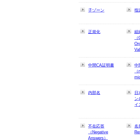
子ゾーン
指
正規化
組
（
Or
Va
中間CA証明書
中
（m
mi
内部名
日
ン
イ
不在応答
名
（Negative
Re
Answers）