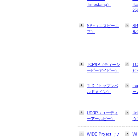
Timestamp）
Ha
25
SPF（エスピーエ
S
フ）
ル
TCP/IP（ティーシ
T
ーピーアイピー）
ピ
TLD（トップレベ
t
ルドメイン）
ー
UDRP（ユーディ
U
ーアールピー）
ウ
WIDE Project（ワ
W