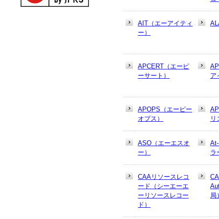
AIT（エーアイティ
AL
ー）
APCERT（エーピ
A
ーサート）
ア
APOPS（エーピー
A
オプス）
リ
ASO（エーエスオ
At
ー）
ラ
CAAリソースレコ
CA
ード（シーエーエ
Au
ーリソースレコー
局
ド）