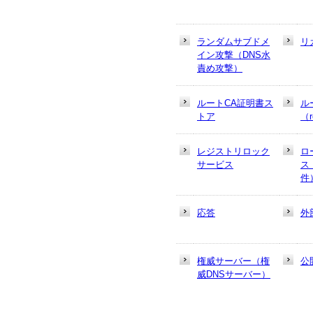
ランダムサブドメ
リ
イン攻撃（DNS水
責め攻撃）
ルートCA証明書ス
ル
トア
（r
レジストリロック
ロ
サービス
ス
件
応答
外
権威サーバー（権
公
威DNSサーバー）