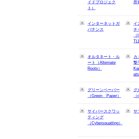
イドプロジェク
所
ト）
インターネットガ
イ
バナンス
チ
（In
T
オルタネート・ル
カ
ート（Alternate
撃
Roots）
Ka
at
グリーンペーパー
グ
（Green Paper）
（g
サイバースクワッ
サ
ティング
（Cybersquatting）