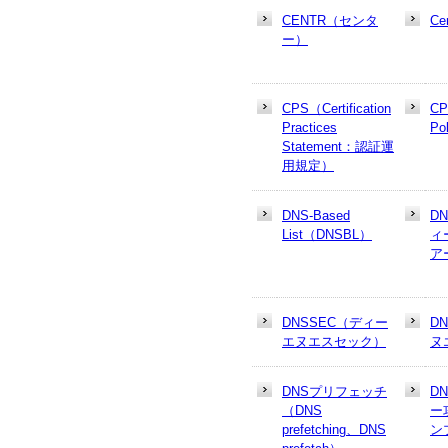
CENTR（センタ
Cer
ー）
CPS（Certification
CP
Practices
Po
Statement：認証運
用規定）
DNS-Based
D
List（DNSBL）
ィ
ア
DNSSEC（ディー
D
エヌエスセック）
ヌ
DNSプリフェッチ
D
（DNS
ー
prefetching、DNS
ン