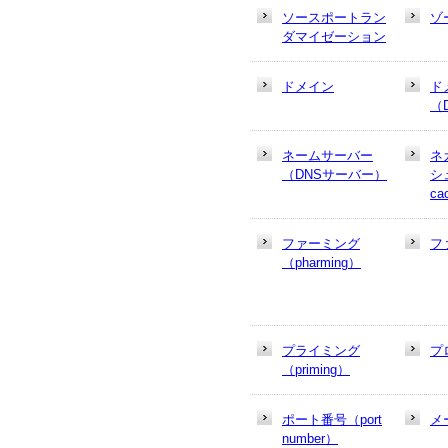
ソースポートラン
ゾ
ダマイゼーション
ドメイン
ド
（
ネームサーバー
ネ
（DNSサーバー）
シュ
ca
ファーミング
フ
（pharming）
プライミング
プ
（priming）
ポート番号（port
メ
number）