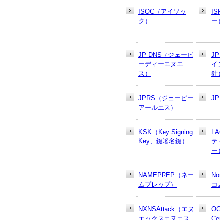
ISOC（アイソッ
I
ク）
ー
JP DNS（ジェーピ
J
ーディーエヌエ
イ
ス）
針
JPRS（ジェーピー
J
アールエス）
KSK（Key Signing
L
Key、鍵署名鍵）
テ
ー
NAMEPREP（ネー
N
ムプレップ）
コ
NXNSAttack（エヌ
OC
エックスエヌエス
Cer