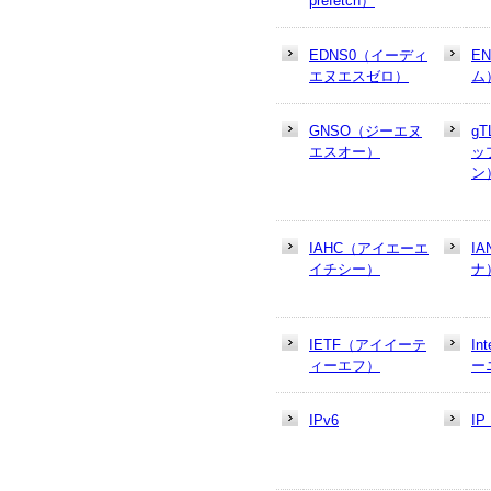
prefetch）
EDNS0（イーディ
E
エヌエスゼロ）
ム
GNSO（ジーエヌ
g
エスオー）
ッ
ン
IAHC（アイエーエ
I
イチシー）
ナ
IETF（アイイーテ
In
ィーエフ）
ー
IPv6
I