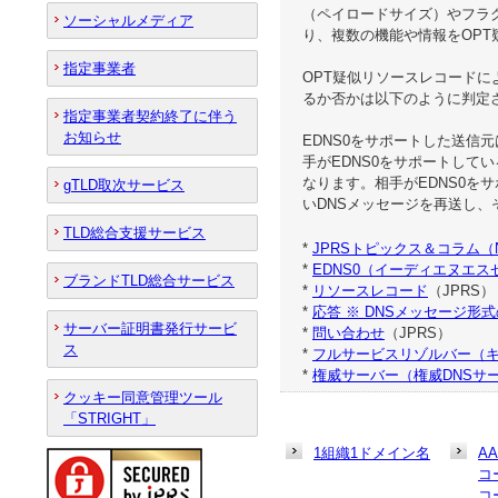
（ペイロードサイズ）やフラ
ソーシャルメディア
り、複数の機能や情報をOP
指定事業者
OPT疑似リソースレコードに
るか否かは以下のように判定
指定事業者契約終了に伴う
お知らせ
EDNS0をサポートした送信
手がEDNS0をサポートして
なります。相手がEDNS0を
gTLD取次サービス
いDNSメッセージを再送し、
TLD総合支援サービス
*
JPRSトピックス＆コラム（
*
EDNS0（イーディエヌエス
ブランドTLD総合サービス
*
リソースレコード
（JPRS）
*
応答 ※ DNSメッセージ形
サーバー証明書発行サービ
*
問い合わせ
（JPRS）
ス
*
フルサービスリゾルバー（キ
*
権威サーバー（権威DNSサ
クッキー同意管理ツール
「STRIGHT」
1組織1ドメイン名
A
コ
コ