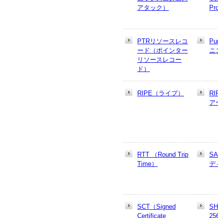
アタック）
Pr
PTRリソースレコ
Pu
ード（ポインター
ニ
リソースレコー
ド）
RIPE（ライプ）
R
ア
RTT （Round Trip
S
Time）
デ
SCT（Signed
SH
Certificate
25