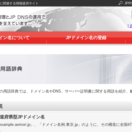
JPR
Sに関連する情報提供サイト
|
メイン名について
JPドメイン名の登録
RSの用語辞典では、ドメイン名やDNS、サーバー証明書に関する用語を紹介、
説
道府県型JPドメイン名
example.aomori.jp」、「ドメイン名例.東京.jp」のように、その構造に
。