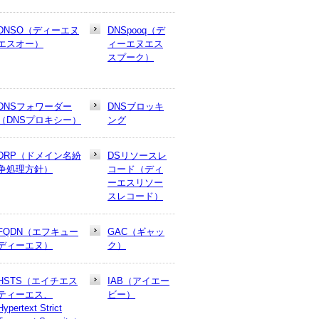
DNSO（ディーエヌ
DNSpooq（デ
エスオー）
ィーエヌエス
スプーク）
DNSフォワーダー
DNSブロッキ
（DNSプロキシー）
ング
DRP（ドメイン名紛
DSリソースレ
争処理方針）
コード（ディ
ーエスリソー
スレコード）
FQDN（エフキュー
GAC（ギャッ
ディーエヌ）
ク）
HSTS（エイチエス
IAB（アイエー
ティーエス、
ビー）
Hypertext Strict