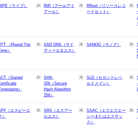
RIPE（ライプ）
RIR（アールアイ
RRset（リソースレコ
アール）
ードセット）
RTT （Round Trip
SAD DNS（サド
SANOG（サノグ）
Time）
ディーエヌエス）
SCT（Signed
SHA-
SLD（セカンドレベ
ertificate
256（Secure
ルドメイン）
Timestamp）
Hash Algorithm
256）
SPF（エスピーエ
SRS（エスアー
SSAC（エスエスエー
フ）
ルエス）
シーまたはエスサッ
ク）