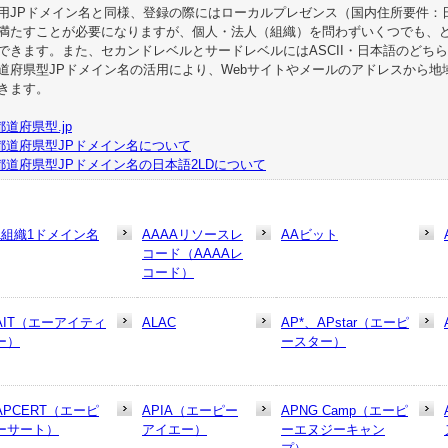
用JPドメイン名と同様、登録の際にはローカルプレゼンス（国内住所要件：
満たすことが必要になりますが、個人・法人（組織）を問わずいくつでも、
できます。また、セカンドレベルとサードレベルにはASCII・日本語のどち
道府県型JPドメイン名の活用により、Webサイトやメールのアドレスから
きます。
都道府県型.jp
都道府県型JPドメイン名について
都道府県型JPドメイン名の日本語2LDについて
1組織1ドメイン名
AAAAリソースレ
AAビット
コード（AAAAレ
コード）
AIT（エーアイティ
ALAC
AP*、APstar（エーピ
ー）
ースター）
APCERT（エーピ
APIA（エーピー
APNG Camp（エーピ
ーサート）
アイエー）
ーエヌジーキャン