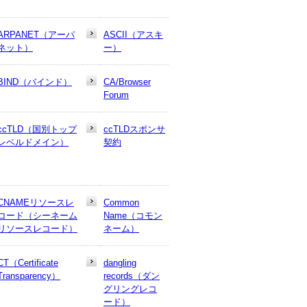
ARPANET（アーパ
ASCII（アスキ
ネット）
ー）
BIND（バインド）
CA/Browser
Forum
ccTLD（国別トップ
ccTLDスポンサ
レベルドメイン）
契約
CNAMEリソースレ
Common
コード（シーネーム
Name（コモン
リソースレコード）
ネーム）
CT（Certificate
dangling
Transparency）
records（ダン
グリングレコ
ード）