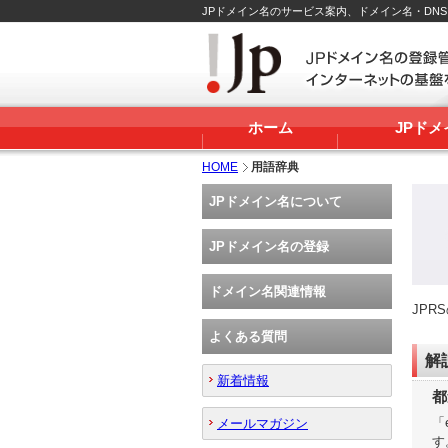
JPドメイン名のサービス案内、ドメイン名・DN
ホーム
JPド
HOME
用語辞典
JPドメイン名について
JPドメイン名の登録
ドメイン名関連情報
JP
よくある質問
解
新着情報
都
「
メールマガジン
す