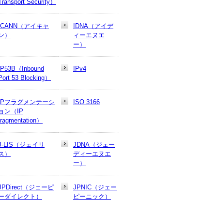
Transport Security）
ICANN（アイキャ
IDNA（アイデ
ン）
ィーエヌエ
ー）
IP53B（Inbound
IPv4
Port 53 Blocking）
IPフラグメンテーシ
ISO 3166
ョン（IP
fragmentation）
J-LIS（ジェイリ
JDNA（ジェー
ス）
ディーエヌエ
ー）
JPDirect（ジェーピ
JPNIC（ジェー
ーダイレクト）
ピーニック）