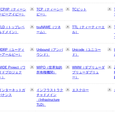
TCP/IP（ティーシ
TCP（ティーシー
TCビット
ーピーアイピー）
ピー）
TLD（トップレベ
tsuNAME（ツネ
TTL（ティーティーエ
ルドメイン）
ーム）
ル）
UDRP（ユーディ
Unbound（アンバ
Unicode（ユニコー
ーアールピー）
ウンド）
ド）
WIDE Project（ワ
WIPO（世界知的
WWW（ダブリューダ
イドプロジェク
所有権機関）
ブリューダブリュ
ト）
ー）
インターネットガ
インフラストラク
エスクロー
バナンス
チャドメイン
（Infrastructure
TLD）