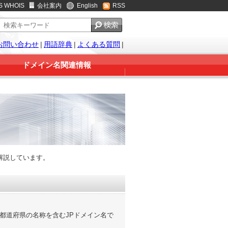
S WHOIS
会社案内
English
RSS
お問い合わせ
|
用語辞典
|
よくある質問
|
ドメイン名関連情報
解説しています。
全国47都道府県の名称を含むJPドメイン名で