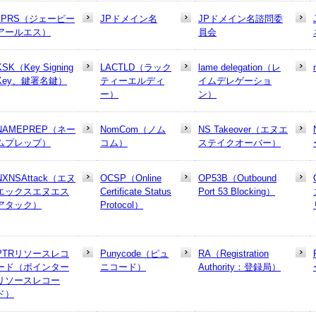
JPRS（ジェーピー
JPドメイン名
JPドメイン名諮問委
アールエス）
員会
KSK（Key Signing
LACTLD（ラック
lame delegation（レ
Key、鍵署名鍵）
ティーエルディ
イムデレゲーショ
ー）
ン）
NAMEPREP（ネー
NomCom（ノム
NS Takeover（エヌエ
ムプレップ）
コム）
ステイクオーバー）
NXNSAttack（エヌ
OCSP（Online
OP53B（Outbound
エックスエヌエス
Certificate Status
Port 53 Blocking）
アタック）
Protocol）
PTRリソースレコ
Punycode（ピュ
RA（Registration
ード（ポインター
ニコード）
Authority：登録局）
リソースレコー
ド）