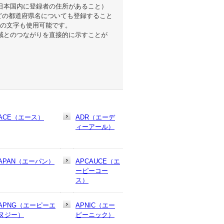
日本国内に登録者の住所があること）
どの都道府県名についても登録すること
らの文字も使用可能です。
地域とのつながりを直接的に示すことが
ACE（エース）
ADR（エーデ
ィーアール）
APAN（エーパン）
APCAUCE（エ
ーピーコー
ス）
APNG（エーピーエ
APNIC（エー
ヌジー）
ピーニック）