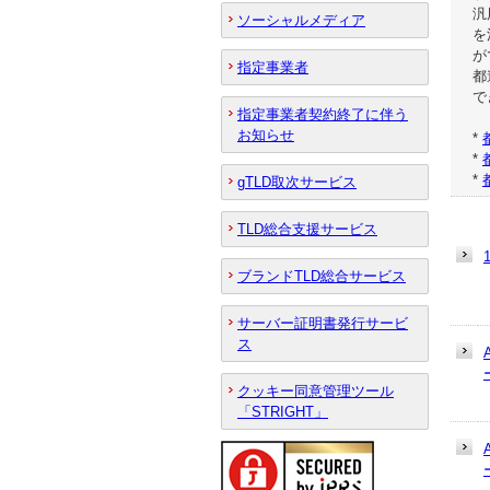
汎
ソーシャルメディア
を
が
指定事業者
都
で
指定事業者契約終了に伴う
お知らせ
*
*
*
gTLD取次サービス
TLD総合支援サービス
ブランドTLD総合サービス
サーバー証明書発行サービ
ス
クッキー同意管理ツール
「STRIGHT」