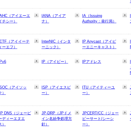
IAHC（アイエーエ
IANA（アイア
IA（Issuing
イチシー）
ナ）
Authority：発行局）
IETF（アイイーテ
InterNIC（インタ
IP Anycast（アイピ
ィーエフ）
ーニック）
ーエニーキャスト）
IPv6
IP（アイピー）
IPアドレス
ISOC（アイソッ
ISP（アイエスピ
ITU（アイティーユ
ク）
ー）
ー）
JP DNS（ジェーピ
JP-DRP（JPドメ
JPCERT/CC（ジェー
ーディーエヌエ
イン名紛争処理方
ピーサート/シーシ
ス）
針）
ー）