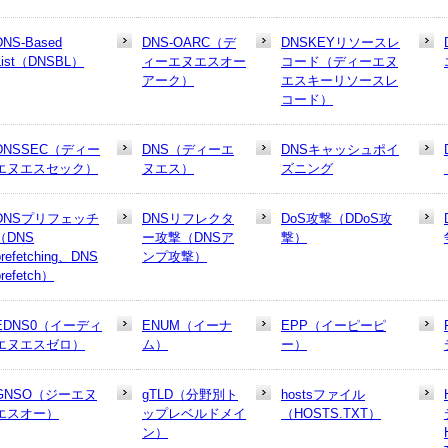
DNS-Based
DNS-OARC（デ
DNSKEYリソースレ
List（DNSBL）
ィーエヌエスオー
コード（ディーエヌ
アーク）
エスキーリソースレ
コード）
DNSSEC（ディー
DNS（ディーエ
DNSキャッシュポイ
エヌエスセック）
ヌエス）
ズニング
DNSプリフェッチ
DNSリフレクタ
DoS攻撃（DDoS攻
（DNS
ー攻撃（DNSア
撃）
prefetching、DNS
ンプ攻撃）
prefetch）
EDNS0（イーディ
ENUM（イーナ
EPP（イーピーピ
エヌエスゼロ）
ム）
ー）
GNSO（ジーエヌ
gTLD（分野別ト
hostsファイル
エスオー）
ップレベルドメイ
（HOSTS.TXT）
ン）