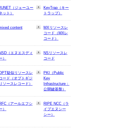
JUNET（ジェーユー
KeyTrap（キー
ネット）
トラップ）
mixed content
MXリソースレ
コード（MXレ
コード）
NSD（エヌエスディ
NSリソースレ
ー）
コード
OPT疑似リソースレ
PKI（Public
コード（オプトギジ
Key
リソースレコード）
Infrastructure：
公開鍵基盤）
RFC（アールエフシ
RIPE NCC（ラ
ー）
イプエヌシー
シー）