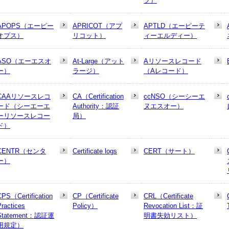
プ）
APOPS（エーピー
APRICOT（アプ
APTLD（エーピーテ
オプス）
リコット）
ィーエルディー）
ASO（エーエスオ
At-Large（アット
Aリソースレコード
ー）
ラージ）
（Aレコード）
CAAリソースレコ
CA（Certification
ccNSO（シーシーエ
ード（シーエーエ
Authority：認証
ヌエスオー）
ーリソースレコー
局）
ド）
CENTR（センタ
Certificate logs
CERT（サート）
ー）
CPS（Certification
CP（Certificate
CRL（Certificate
Practices
Policy）
Revocation List：証
Statement：認証運
明書失効リスト）
用規定）