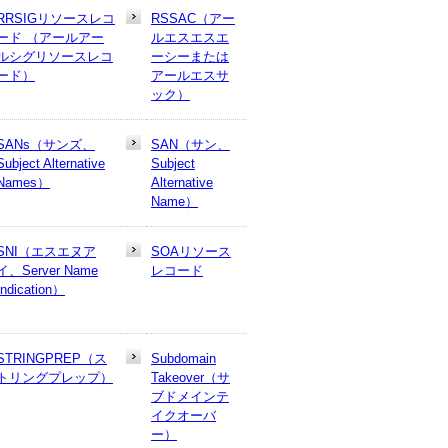
RRSIGリソースレコ
RSSAC（アー
ード （アールアー
ルエスエスエ
ルシグリソースレコ
ーシーまたは
ード）
アールエスサ
ック）
SANs（サンズ、
SAN（サン、
Subject Alternative
Subject
Names）
Alternative
Name）
SNI（エスエヌア
SOAリソース
イ、Server Name
レコード
Indication）
STRINGPREP（ス
Subdomain
トリングプレップ）
Takeover（サ
ブドメインテ
イクオーバ
ー）