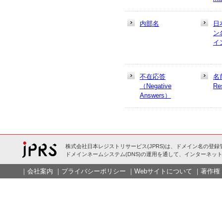
内部名
日
ン
イ
不在応答
名
（Negative
Re
Answers）
株式会社日本レジストリサービス(JPRS)は、ドメイン名の登録
ドメインネームシステム(DNS)の運用を通して、インターネット
｜
会社案内
｜
プライバシーポリシー
｜
Webサイトについて
｜
著作権