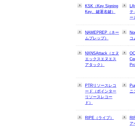
KSK（Key Signing
L
Key、鍵署名鍵）
テ
ー
NAMEPREP（ネー
N
ムプレップ）
コ
NXNSAttack（エヌ
OC
エックスエヌエス
Cer
アタック）
Pr
PTRリソースレコ
Pu
ード（ポインター
ニ
リソースレコー
ド）
RIPE（ライプ）
R
ア