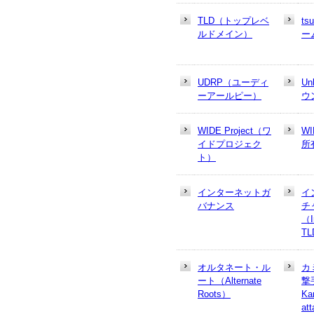
TLD（トップレベ
t
ルドメイン）
ー
UDRP（ユーディ
U
ーアールピー）
ウ
WIDE Project（ワ
W
イドプロジェク
所
ト）
インターネットガ
イ
バナンス
チ
（In
T
オルタネート・ル
カ
ート（Alternate
撃
Roots）
Ka
at