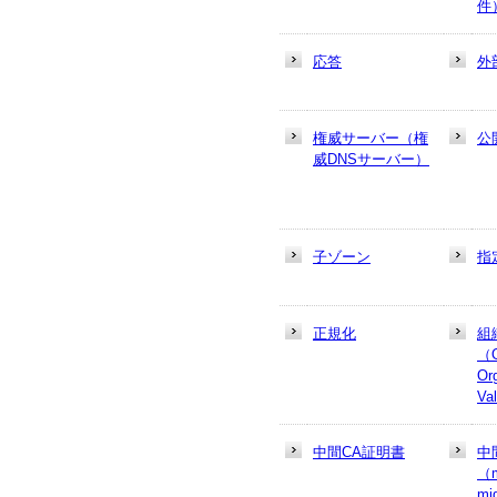
件
応答
外
権威サーバー（権
公
威DNSサーバー）
子ゾーン
指
正規化
組
（
Or
Va
中間CA証明書
中
（m
mi