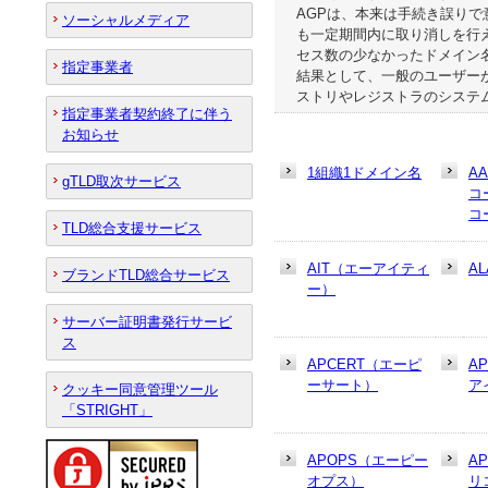
AGPは、本来は手続き誤り
ソーシャルメディア
も一定期間内に取り消しを行
セス数の少なかったドメイン
指定事業者
結果として、一般のユーザー
ストリやレジストラのシステ
指定事業者契約終了に伴う
お知らせ
1組織1ドメイン名
A
gTLD取次サービス
コ
コ
TLD総合支援サービス
AIT（エーアイティ
AL
ブランドTLD総合サービス
ー）
サーバー証明書発行サービ
ス
APCERT（エーピ
A
ーサート）
ア
クッキー同意管理ツール
「STRIGHT」
APOPS（エーピー
A
オプス）
リ