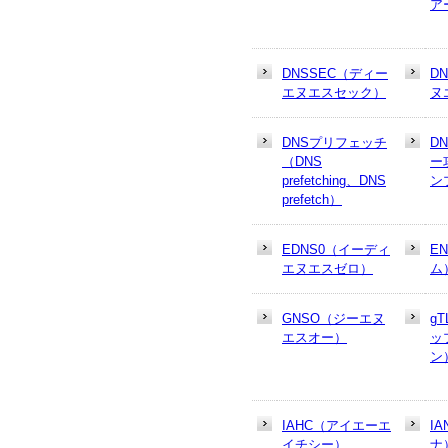
ア
DNSSEC（ディー
D
エヌエスセック）
ヌ
DNSプリフェッチ
D
（DNS
ー
prefetching、DNS
ン
prefetch）
EDNS0（イーディ
E
エヌエスゼロ）
ム
GNSO（ジーエヌ
g
エスオー）
ッ
ン
IAHC（アイエーエ
I
イチシー）
ナ