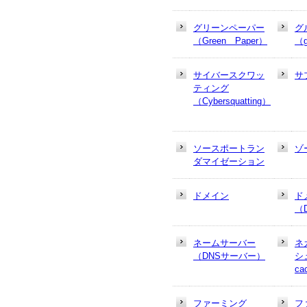
グリーンペーパー
グ
（Green Paper）
（g
サイバースクワッ
サ
ティング
（Cybersquatting）
ソースポートラン
ゾ
ダマイゼーション
ドメイン
ド
（
ネームサーバー
ネ
（DNSサーバー）
シュ
ca
ファーミング
フ