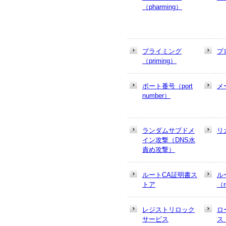
（pharming）
プライミング
プ
（priming）
ポート番号（port
メ
number）
ランダムサブドメ
リ
イン攻撃（DNS水
責め攻撃）
ルートCA証明書ス
ル
トア
（r
レジストリロック
ロ
サービス
ス