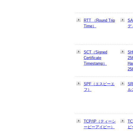
RTT （Round Trip
S
Time）
デ
SCT（Signed
SH
Certificate
25
Timestamp）
Ha
25
SPF（エスピーエ
S
フ）
ル
TCP/IP（ティーシ
T
ーピーアイピー）
ピ