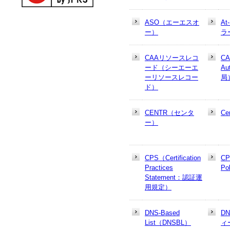
ASO（エーエスオ
At
ー）
ラ
CAAリソースレコ
CA
ード（シーエーエ
Au
ーリソースレコー
局
ド）
CENTR（センタ
Cer
ー）
CPS（Certification
CP
Practices
Po
Statement：認証運
用規定）
DNS-Based
D
List（DNSBL）
ィ