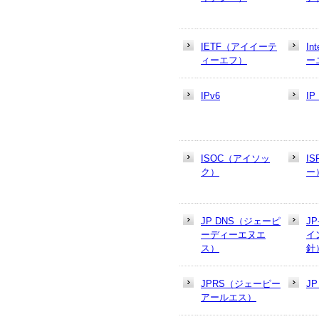
IETF（アイイーテ
In
ィーエフ）
ー
IPv6
I
ISOC（アイソッ
I
ク）
ー
JP DNS（ジェーピ
J
ーディーエヌエ
イ
ス）
針
JPRS（ジェーピー
J
アールエス）