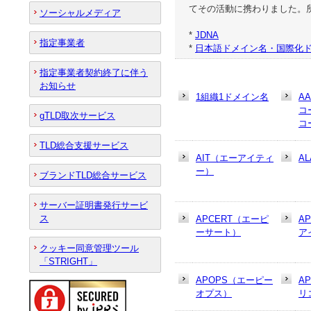
てその活動に携わりました。所
ソーシャルメディア
*
JDNA
指定事業者
*
日本語ドメイン名・国際化ド
指定事業者契約終了に伴う
お知らせ
1組織1ドメイン名
A
コ
gTLD取次サービス
コ
TLD総合支援サービス
AIT（エーアイティ
AL
ー）
ブランドTLD総合サービス
サーバー証明書発行サービ
ス
APCERT（エーピ
A
ーサート）
ア
クッキー同意管理ツール
「STRIGHT」
APOPS（エーピー
A
オプス）
リ