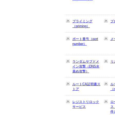
プライミング
プ
（priming）
ポート番号（port
メ
number）
ランダムサブドメ
リ
イン攻撃（DNS水
責め攻撃）
ルートCA証明書ス
ル
トア
（r
レジストリロック
ロ
サービス
ス
件