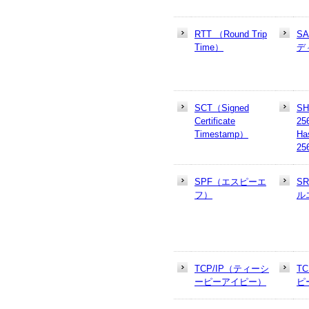
RTT （Round Trip
S
Time）
デ
SCT（Signed
SH
Certificate
25
Timestamp）
Ha
25
SPF（エスピーエ
S
フ）
ル
TCP/IP（ティーシ
T
ーピーアイピー）
ピ