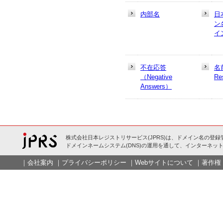
内部名
日
ン
イ
不在応答
名
（Negative
Re
Answers）
株式会社日本レジストリサービス(JPRS)は、ドメイン名の登録
ドメインネームシステム(DNS)の運用を通して、インターネット
｜
会社案内
｜
プライバシーポリシー
｜
Webサイトについて
｜
著作権