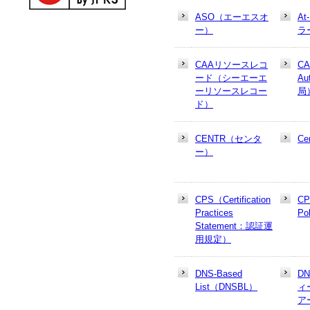
ASO（エーエスオ
At
ー）
ラ
CAAリソースレコ
CA
ード（シーエーエ
Au
ーリソースレコー
局
ド）
CENTR（センタ
Cer
ー）
CPS（Certification
CP
Practices
Po
Statement：認証運
用規定）
DNS-Based
D
List（DNSBL）
ィ
ア