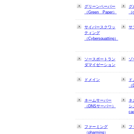
グリーンペーパー
グ
（Green Paper）
（g
サイバースクワッ
サ
ティング
（Cybersquatting）
ソースポートラン
ゾ
ダマイゼーション
ドメイン
ド
（
ネームサーバー
ネ
（DNSサーバー）
シュ
ca
ファーミング
フ
（pharming）