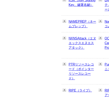
KSK（Key Signing
L
Key、鍵署名鍵）
テ
ー
NAMEPREP（ネー
N
ムプレップ）
コ
NXNSAttack（エヌ
OC
エックスエヌエス
Cer
アタック）
Pr
PTRリソースレコ
Pu
ード（ポインター
ニ
リソースレコー
ド）
RIPE（ライプ）
R
ア