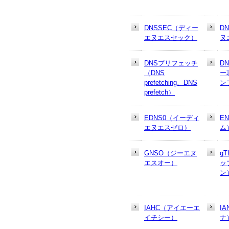
DNSSEC（ディー
D
エヌエスセック）
ヌ
DNSプリフェッチ
D
（DNS
ー
prefetching、DNS
ン
prefetch）
EDNS0（イーディ
E
エヌエスゼロ）
ム
GNSO（ジーエヌ
g
エスオー）
ッ
ン
IAHC（アイエーエ
I
イチシー）
ナ