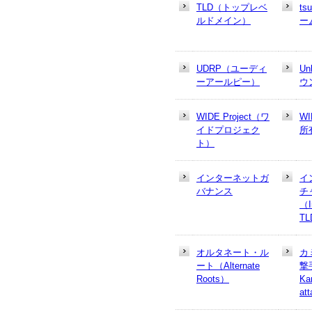
TLD（トップレベ
t
ルドメイン）
ー
UDRP（ユーディ
U
ーアールピー）
ウ
WIDE Project（ワ
W
イドプロジェク
所
ト）
インターネットガ
イ
バナンス
チ
（In
T
オルタネート・ル
カ
ート（Alternate
撃
Roots）
Ka
at