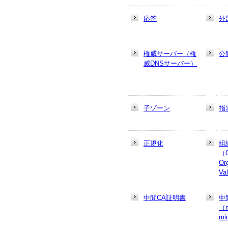
応答
外
権威サーバー（権
公
威DNSサーバー）
子ゾーン
指
正規化
組
（
Or
Va
中間CA証明書
中
（m
mi