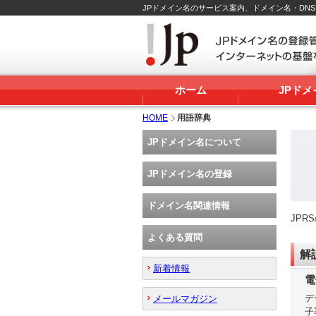
JPドメイン名のサービス案内、ドメイン名・DN
ホーム
JPド
HOME
用語辞典
JPドメイン名について
JPドメイン名の登録
ドメイン名関連情報
JP
よくある質問
解
新着情報
電
デ
メールマガジン
子