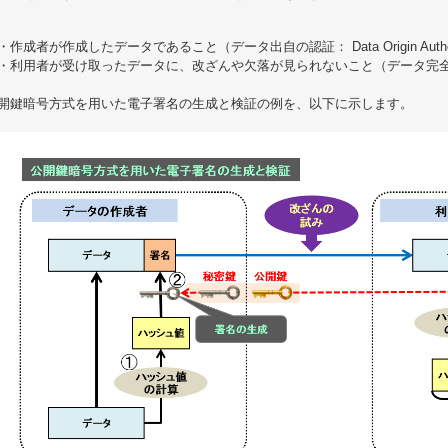
・作成者が作成したデータであること（データ出自の認証： Data Origin Authent
・利用者が受け取ったデータに、改ざんや欠落が見られないこと（データ完全性の検証： Dat
開鍵暗号方式を用いた電子署名の生成と検証の例を、以下に示します。