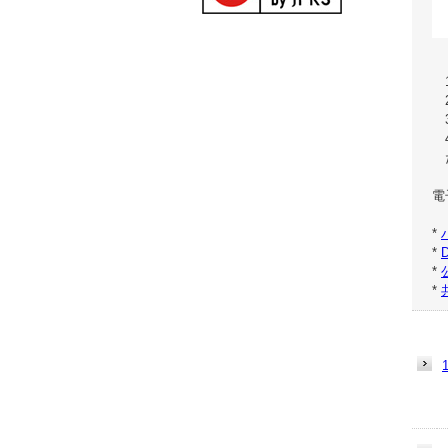
電
*
*
*
*