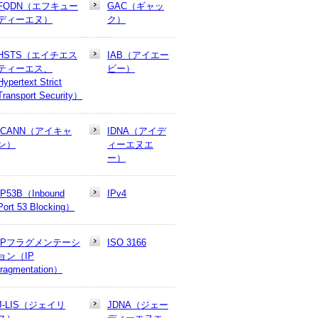
FQDN（エフキュー
GAC（ギャッ
ディーエヌ）
ク）
HSTS（エイチエス
IAB（アイエー
ティーエス、
ビー）
Hypertext Strict
Transport Security）
ICANN（アイキャ
IDNA（アイデ
ン）
ィーエヌエ
ー）
IP53B（Inbound
IPv4
Port 53 Blocking）
IPフラグメンテーシ
ISO 3166
ョン（IP
fragmentation）
J-LIS（ジェイリ
JDNA（ジェー