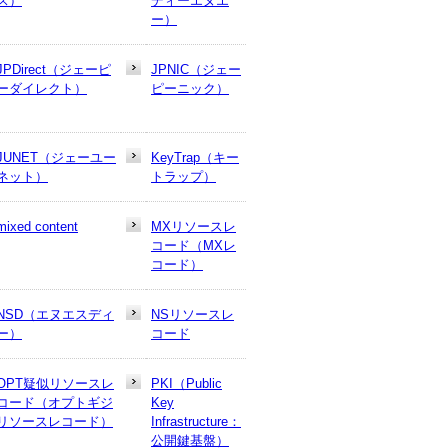
ス）
ディーエヌエ
ー）
JPDirect（ジェーピ
JPNIC（ジェー
ーダイレクト）
ピーニック）
JUNET（ジェーユー
KeyTrap（キー
ネット）
トラップ）
mixed content
MXリソースレ
コード（MXレ
コード）
NSD（エヌエスディ
NSリソースレ
ー）
コード
OPT疑似リソースレ
PKI（Public
コード（オプトギジ
Key
リソースレコード）
Infrastructure：
公開鍵基盤）