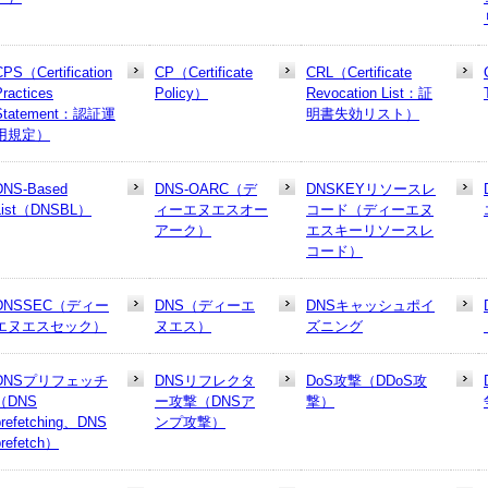
CPS（Certification
CP（Certificate
CRL（Certificate
Practices
Policy）
Revocation List：証
Statement：認証運
明書失効リスト）
用規定）
DNS-Based
DNS-OARC（デ
DNSKEYリソースレ
List（DNSBL）
ィーエヌエスオー
コード（ディーエヌ
アーク）
エスキーリソースレ
コード）
DNSSEC（ディー
DNS（ディーエ
DNSキャッシュポイ
エヌエスセック）
ヌエス）
ズニング
DNSプリフェッチ
DNSリフレクタ
DoS攻撃（DDoS攻
（DNS
ー攻撃（DNSア
撃）
prefetching、DNS
ンプ攻撃）
prefetch）