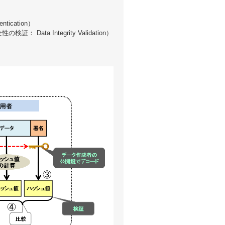
ication）
a Integrity Validation）