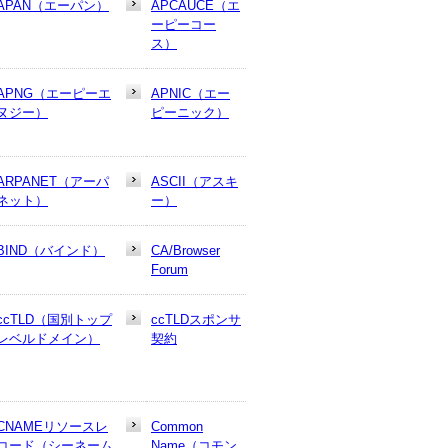
APAN（エーパン）
APCAUCE（エ
ーピーコー
ス）
APNG（エーピーエ
APNIC（エー
ヌジー）
ピーニック）
ARPANET（アーパ
ASCII（アスキ
ネット）
ー）
BIND（バインド）
CA/Browser
Forum
ccTLD（国別トップ
ccTLDスポンサ
レベルドメイン）
契約
CNAMEリソースレ
Common
コード（シーネーム
Name（コモン