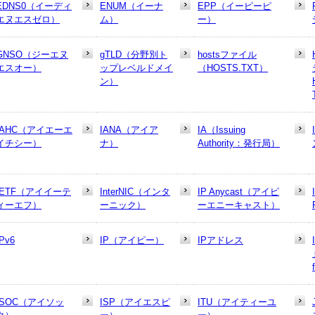
EDNS0（イーディ
ENUM（イーナ
EPP（イーピーピ
エヌエスゼロ）
ム）
ー）
GNSO（ジーエヌ
gTLD（分野別ト
hostsファイル
エスオー）
ップレベルドメイ
（HOSTS.TXT）
ン）
IAHC（アイエーエ
IANA（アイア
IA（Issuing
イチシー）
ナ）
Authority：発行局）
IETF（アイイーテ
InterNIC（インタ
IP Anycast（アイピ
ィーエフ）
ーニック）
ーエニーキャスト）
IPv6
IP（アイピー）
IPアドレス
ISOC（アイソッ
ISP（アイエスピ
ITU（アイティーユ