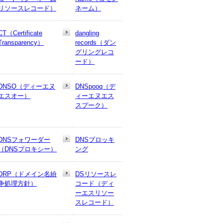
リソースレコード）
ネーム）
CT（Certificate
dangling
Transparency）
records（ダン
グリングレコ
ード）
DNSO（ディーエヌ
DNSpooq（デ
エスオー）
ィーエヌエス
スプーク）
DNSフォワーダー
DNSブロッキ
（DNSプロキシー）
ング
DRP（ドメイン名紛
DSリソースレ
争処理方針）
コード（ディ
ーエスリソー
スレコード）