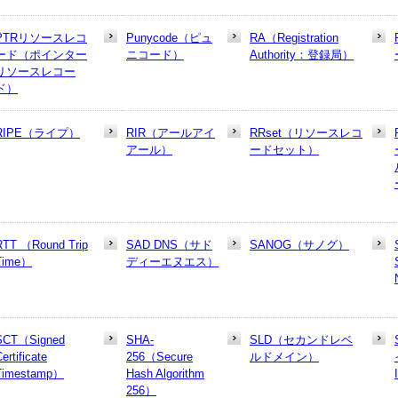
PTRリソースレコ
Punycode（ピュ
RA（Registration
ード（ポインター
ニコード）
Authority：登録局）
リソースレコー
ド）
RIPE（ライプ）
RIR（アールアイ
RRset（リソースレコ
アール）
ードセット）
RTT （Round Trip
SAD DNS（サド
SANOG（サノグ）
Time）
ディーエヌエス）
SCT（Signed
SHA-
SLD（セカンドレベ
ertificate
256（Secure
ルドメイン）
Timestamp）
Hash Algorithm
256）