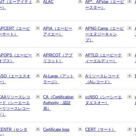
AIT（エーアイティ
ALAC
AP*、APstar（エーピ
ー）
ースター）
APCERT（エーピ
APIA（エーピー
APNG Camp（エーピ
ーサート）
アイエー）
ーエヌジーキャン
プ）
APOPS（エーピー
APRICOT（アプ
APTLD（エーピーテ
オプス）
リコット）
ィーエルディー）
ASO（エーエスオ
At-Large（アット
Aリソースレコード
ー）
ラージ）
（Aレコード）
CAAリソースレコ
CA（Certification
ccNSO（シーシーエ
ード（シーエーエ
Authority：認証
ヌエスオー）
ーリソースレコー
局）
ド）
CENTR（センタ
Certificate logs
CERT（サート）
ー）