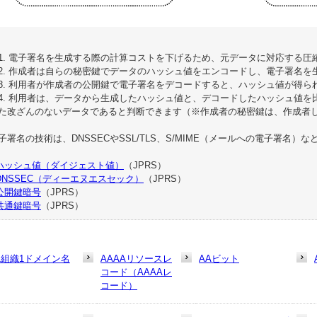
1. 電子署名を生成する際の計算コストを下げるため、元データに対応する
2. 作成者は自らの秘密鍵でデータのハッシュ値をエンコードし、電子署名を
3. 利用者が作成者の公開鍵で電子署名をデコードすると、ハッシュ値が得ら
4. 利用者は、データから生成したハッシュ値と、デコードしたハッシュ値
た改ざんのないデータであると判断できます（※作成者の秘密鍵は、作成者
子署名の技術は、DNSSECやSSL/TLS、S/MIME（メールへの電子署名）
ハッシュ値（ダイジェスト値）
（JPRS）
DNSSEC（ディーエヌエスセック）
（JPRS）
公開鍵暗号
（JPRS）
共通鍵暗号
（JPRS）
1組織1ドメイン名
AAAAリソースレ
AAビット
コード（AAAAレ
コード）