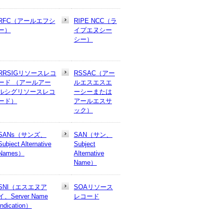
RFC（アールエフシ
RIPE NCC（ラ
ー）
イプエヌシー
シー）
RRSIGリソースレコ
RSSAC（アー
ード （アールアー
ルエスエスエ
ルシグリソースレコ
ーシーまたは
ード）
アールエスサ
ック）
SANs（サンズ、
SAN（サン、
Subject Alternative
Subject
Names）
Alternative
Name）
SNI（エスエヌア
SOAリソース
イ、Server Name
レコード
Indication）