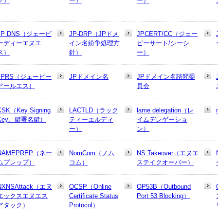
ク）
ー）
ー）
JP DNS（ジェーピ
JP-DRP（JPドメ
JPCERT/CC（ジェー
ーディーエヌエ
イン名紛争処理方
ピーサート/シーシ
ス）
針）
ー）
JPRS（ジェーピー
JPドメイン名
JPドメイン名諮問委
アールエス）
員会
KSK（Key Signing
LACTLD（ラック
lame delegation（レ
Key、鍵署名鍵）
ティーエルディ
イムデレゲーショ
ー）
ン）
NAMEPREP（ネー
NomCom（ノム
NS Takeover（エヌエ
ムプレップ）
コム）
ステイクオーバー）
NXNSAttack（エヌ
OCSP（Online
OP53B（Outbound
エックスエヌエス
Certificate Status
Port 53 Blocking）
アタック）
Protocol）