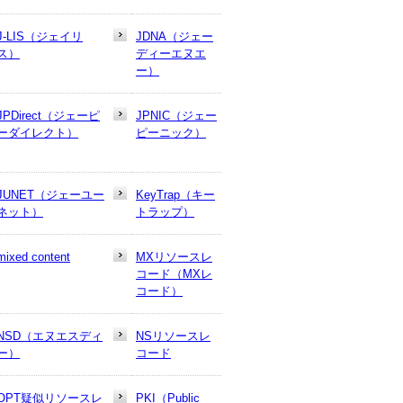
J-LIS（ジェイリ
JDNA（ジェー
ス）
ディーエヌエ
ー）
JPDirect（ジェーピ
JPNIC（ジェー
ーダイレクト）
ピーニック）
JUNET（ジェーユー
KeyTrap（キー
ネット）
トラップ）
mixed content
MXリソースレ
コード（MXレ
コード）
NSD（エヌエスディ
NSリソースレ
ー）
コード
OPT疑似リソースレ
PKI（Public