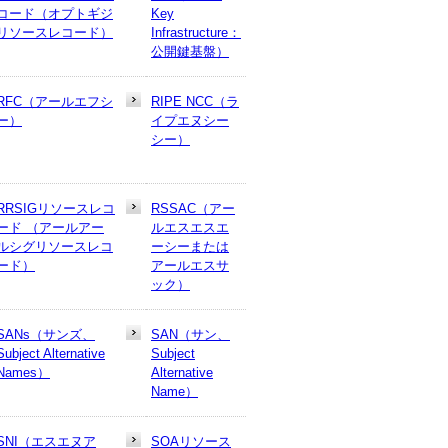
コード（オプトギジ
Key
リソースレコード）
Infrastructure：
公開鍵基盤）
RFC（アールエフシ
RIPE NCC（ラ
ー）
イプエヌシー
シー）
RRSIGリソースレコ
RSSAC（アー
ード （アールアー
ルエスエスエ
ルシグリソースレコ
ーシーまたは
ード）
アールエスサ
ック）
SANs（サンズ、
SAN（サン、
Subject Alternative
Subject
Names）
Alternative
Name）
SNI（エスエヌア
SOAリソース