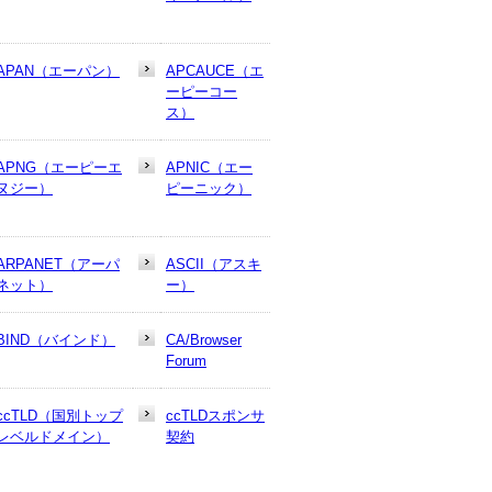
APAN（エーパン）
APCAUCE（エ
ーピーコー
ス）
APNG（エーピーエ
APNIC（エー
ヌジー）
ピーニック）
ARPANET（アーパ
ASCII（アスキ
ネット）
ー）
BIND（バインド）
CA/Browser
Forum
ccTLD（国別トップ
ccTLDスポンサ
レベルドメイン）
契約