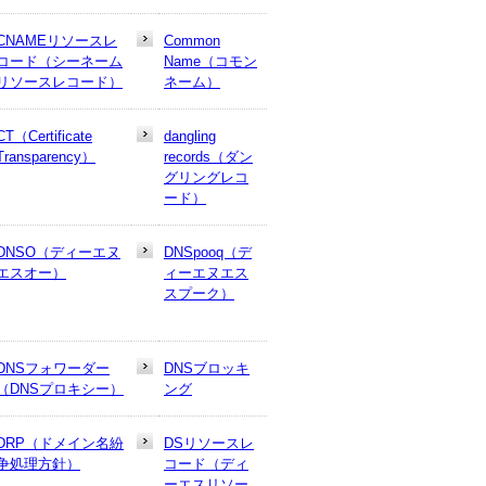
CNAMEリソースレ
Common
コード（シーネーム
Name（コモン
リソースレコード）
ネーム）
CT（Certificate
dangling
Transparency）
records（ダン
グリングレコ
ード）
DNSO（ディーエヌ
DNSpooq（デ
エスオー）
ィーエヌエス
スプーク）
DNSフォワーダー
DNSブロッキ
（DNSプロキシー）
ング
DRP（ドメイン名紛
DSリソースレ
争処理方針）
コード（ディ
ーエスリソー