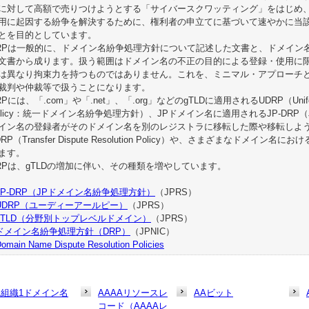
に対して高額で売りつけようとする「サイバースクワッティング」をはじめ
用に起因する紛争を解決するために、権利者の申立てに基づいて速やかに当
とを目的としています。
RPは一般的に、ドメイン名紛争処理方針について記述した文書と、ドメイン
文書から成ります。扱う範囲はドメイン名の不正の目的による登録・使用に
は異なり拘束力を持つものではありません。これを、ミニマル・アプローチ
裁判や仲裁等で扱うことになります。
RPには、「.com」や「.net」、「.org」などのgTLDに適用されるUDRP（Uniform Dom
olicy：統一ドメイン名紛争処理方針）、JPドメイン名に適用されるJP-DR
イン名の登録者がそのドメイン名を別のレジストラに移転した際や移転しよ
DRP（Transfer Dispute Resolution Policy）や、さまざまなドメ
ます。
RPは、gTLDの増加に伴い、その種類を増やしています。
JP-DRP（JPドメイン名紛争処理方針）
（JPRS）
UDRP（ユーディーアールピー）
（JPRS）
gTLD（分野別トップレベルドメイン）
（JPRS）
ドメイン名紛争処理方針（DRP）
（JPNIC）
omain Name Dispute Resolution Policies
1組織1ドメイン名
AAAAリソースレ
AAビット
コード（AAAAレ