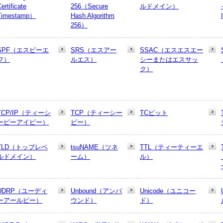
ertificate
256（Secure
ルドメイン）
Timestamp）
Hash Algorithm
256）
SPF（エスピーエ
SRS（エスアー
SSAC（エスエスエー
フ）
ルエス）
シーまたはエスサッ
ク）
TCP/IP（ティーシ
TCP（ティーシー
TCビット
ーピーアイピー）
ピー）
TLD（トップレベ
tsuNAME（ツネ
TTL（ティーティーエ
ルドメイン）
ーム）
ル）
UDRP（ユーディ
Unbound（アンバ
Unicode（ユニコー
ーアールピー）
ウンド）
ド）