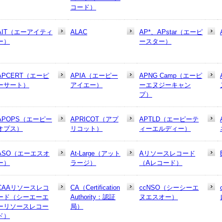
コード）
AIT（エーアイティ
ALAC
AP*、APstar（エーピ
ー）
ースター）
APCERT（エーピ
APIA（エーピー
APNG Camp（エーピ
ーサート）
アイエー）
ーエヌジーキャン
プ）
APOPS（エーピー
APRICOT（アプ
APTLD（エーピーテ
オプス）
リコット）
ィーエルディー）
ASO（エーエスオ
At-Large（アット
Aリソースレコード
ー）
ラージ）
（Aレコード）
CAAリソースレコ
CA（Certification
ccNSO（シーシーエ
ード（シーエーエ
Authority：認証
ヌエスオー）
ーリソースレコー
局）
ド）