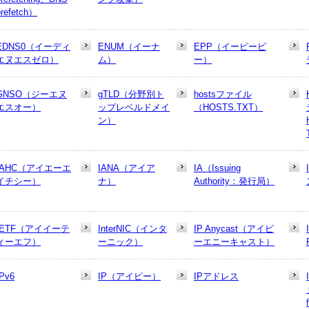
prefetch）
EDNS0（イーディ
ENUM（イーナ
EPP（イーピーピ
エヌエスゼロ）
ム）
ー）
GNSO（ジーエヌ
gTLD（分野別ト
hostsファイル
エスオー）
ップレベルドメイ
（HOSTS.TXT）
ン）
IAHC（アイエーエ
IANA（アイア
IA（Issuing
イチシー）
ナ）
Authority：発行局）
IETF（アイイーテ
InterNIC（インタ
IP Anycast（アイピ
ィーエフ）
ーニック）
ーエニーキャスト）
IPv6
IP（アイピー）
IPアドレス