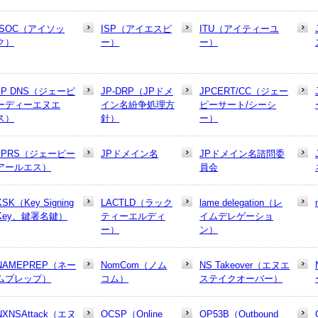
ISOC（アイソッ
ISP（アイエスピ
ITU（アイティーユ
ク）
ー）
ー）
JP DNS（ジェーピ
JP-DRP（JPドメ
JPCERT/CC（ジェー
ーディーエヌエ
イン名紛争処理方
ピーサート/シーシ
ス）
針）
ー）
JPRS（ジェーピー
JPドメイン名
JPドメイン名諮問委
アールエス）
員会
KSK（Key Signing
LACTLD（ラック
lame delegation（レ
Key、鍵署名鍵）
ティーエルディ
イムデレゲーショ
ー）
ン）
NAMEPREP（ネー
NomCom（ノム
NS Takeover（エヌエ
ムプレップ）
コム）
ステイクオーバー）
NXNSAttack（エヌ
OCSP（Online
OP53B（Outbound