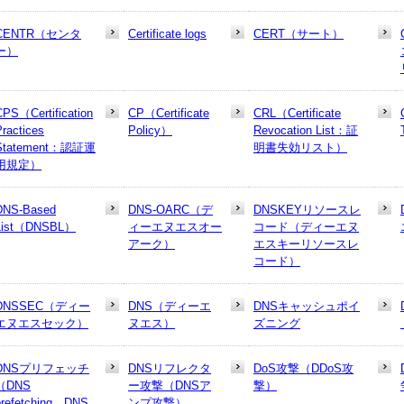
CENTR（センタ
Certificate logs
CERT（サート）
ー）
CPS（Certification
CP（Certificate
CRL（Certificate
Practices
Policy）
Revocation List：証
Statement：認証運
明書失効リスト）
用規定）
DNS-Based
DNS-OARC（デ
DNSKEYリソースレ
List（DNSBL）
ィーエヌエスオー
コード（ディーエヌ
アーク）
エスキーリソースレ
コード）
DNSSEC（ディー
DNS（ディーエ
DNSキャッシュポイ
エヌエスセック）
ヌエス）
ズニング
DNSプリフェッチ
DNSリフレクタ
DoS攻撃（DDoS攻
（DNS
ー攻撃（DNSア
撃）
prefetching、DNS
ンプ攻撃）