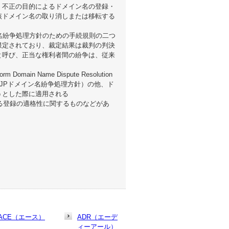
、不正の目的によるドメイン名の登録・
該ドメイン名の取り消しまたは移転する
名紛争処理方針のための手続規則の二つ
限定されており、裁定結果は裁判の判決
と呼び、正当な権利者間の紛争は、従来
ain Name Dispute Resolution
P（JPドメイン名紛争処理方針）の他、ド
うとした際に適用される
イン名における登録の適格性に関するものなどがあ
ACE（エース）
ADR（エーデ
ィーアール）