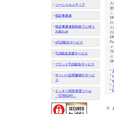
人
ソーシャルメディア
使
こ
指定事業者
D
の
指定事業者契約終了に伴う
と
お知らせ
の
D
P
gTLD取次サービス
メ
T
TLD総合支援サービス
り
D
ブランドTLD総合サービス
*
サーバー証明書発行サービ
*
ス
*
*
*
D
クッキー同意管理ツール
「STRIGHT」