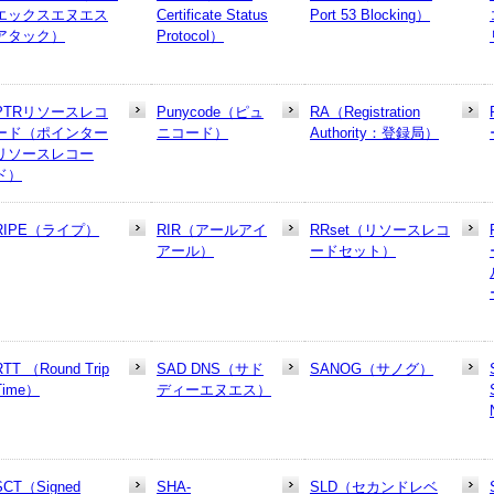
エックスエヌエス
Certificate Status
Port 53 Blocking）
アタック）
Protocol）
PTRリソースレコ
Punycode（ピュ
RA（Registration
ード（ポインター
ニコード）
Authority：登録局）
リソースレコー
ド）
RIPE（ライプ）
RIR（アールアイ
RRset（リソースレコ
アール）
ードセット）
RTT （Round Trip
SAD DNS（サド
SANOG（サノグ）
Time）
ディーエヌエス）
SCT（Signed
SHA-
SLD（セカンドレベ