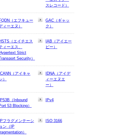
スレコード）
FQDN（エフキュー
GAC（ギャッ
ディーエヌ）
ク）
HSTS（エイチエス
IAB（アイエー
ティーエス、
ビー）
Hypertext Strict
Transport Security）
ICANN（アイキャ
IDNA（アイデ
ン）
ィーエヌエ
ー）
IP53B（Inbound
IPv4
Port 53 Blocking）
IPフラグメンテーシ
ISO 3166
ョン（IP
fragmentation）