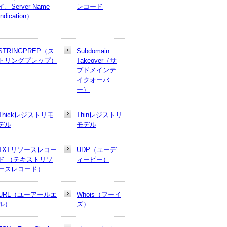
イ、Server Name
レコード
Indication）
STRINGPREP（ス
Subdomain
トリングプレップ）
Takeover（サ
ブドメインテ
イクオーバ
ー）
Thickレジストリモ
Thinレジストリ
デル
モデル
TXTリソースレコー
UDP（ユーデ
ド （テキストリソ
ィーピー）
ースレコード）
URL（ユーアールエ
Whois（フーイ
ル）
ズ）