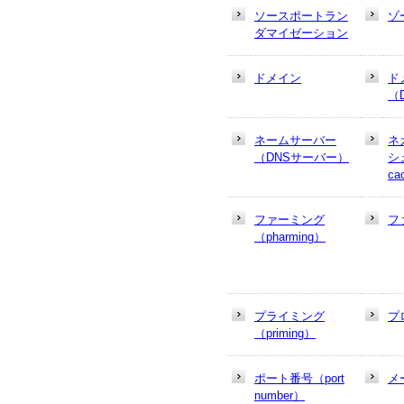
ソースポートラン
ゾ
ダマイゼーション
ドメイン
ド
（
ネームサーバー
ネ
（DNSサーバー）
シュ
ca
ファーミング
フ
（pharming）
プライミング
プ
（priming）
ポート番号（port
メ
number）