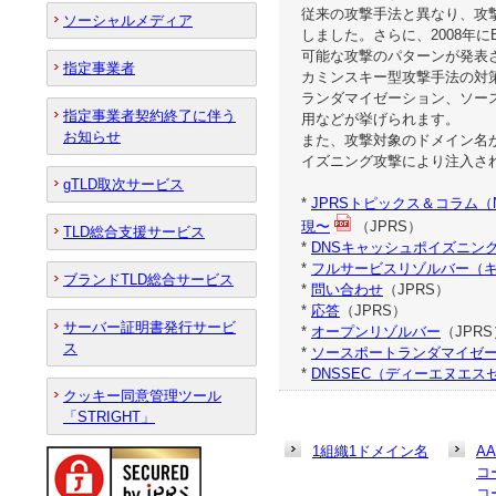
従来の攻撃手法と異なり、攻
ソーシャルメディア
しました。さらに、2008年にB
可能な攻撃のパターンが発表
指定事業者
カミンスキー型攻撃手法の対
ランダマイゼーション、ソース
指定事業者契約終了に伴う
用などが挙げられます。
お知らせ
また、攻撃対象のドメイン名が
イズニング攻撃により注入さ
gTLD取次サービス
*
JPRSトピックス＆コラム
現〜
（JPRS）
TLD総合支援サービス
*
DNSキャッシュポイズニン
*
フルサービスリゾルバー（キ
ブランドTLD総合サービス
*
問い合わせ
（JPRS）
*
応答
（JPRS）
サーバー証明書発行サービ
*
オープンリゾルバー
（JPRS
ス
*
ソースポートランダマイゼ
*
DNSSEC（ディーエヌエス
クッキー同意管理ツール
「STRIGHT」
1組織1ドメイン名
A
コ
コ