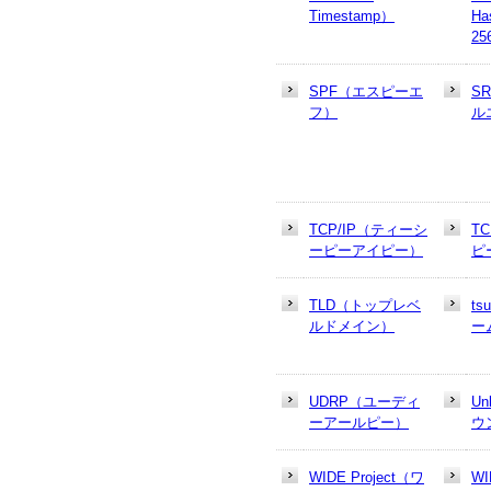
Timestamp）
Ha
25
SPF（エスピーエ
S
フ）
ル
TCP/IP（ティーシ
T
ーピーアイピー）
ピ
TLD（トップレベ
t
ルドメイン）
ー
UDRP（ユーディ
U
ーアールピー）
ウ
WIDE Project（ワ
W