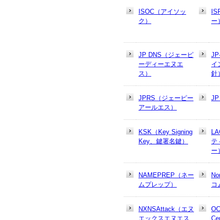
ISOC（アイソッ
I
ク）
ー
JP DNS（ジェーピ
J
ーディーエヌエ
イ
ス）
針
JPRS（ジェーピー
J
アールエス）
KSK（Key Signing
L
Key、鍵署名鍵）
テ
ー
NAMEPREP（ネー
N
ムプレップ）
コ
NXNSAttack（エヌ
OC
エックスエヌエス
Cer