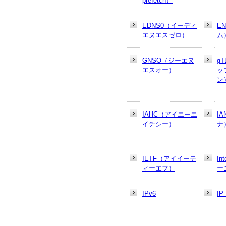
prefetch）
EDNS0（イーディ
E
エヌエスゼロ）
ム
GNSO（ジーエヌ
g
エスオー）
ッ
ン
IAHC（アイエーエ
I
イチシー）
ナ
IETF（アイイーテ
In
ィーエフ）
ー
IPv6
I