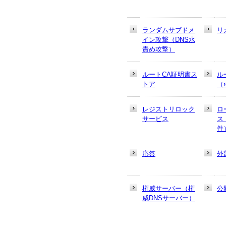
ランダムサブドメ
リ
イン攻撃（DNS水
責め攻撃）
ルートCA証明書ス
ル
トア
（r
レジストリロック
ロ
サービス
ス
件
応答
外
権威サーバー（権
公
威DNSサーバー）