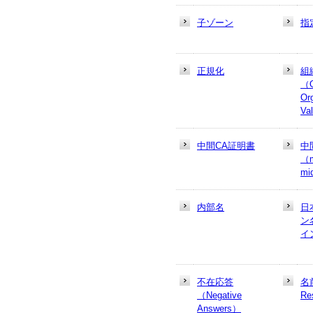
子ゾーン
指
正規化
組
（
Or
Va
中間CA証明書
中
（m
mi
内部名
日
ン
イ
不在応答
名
（Negative
Re
Answers）