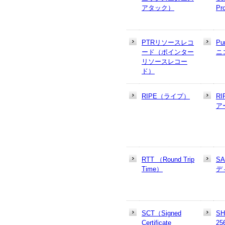
アタック）
Pr
PTRリソースレコ
Pu
ード（ポインター
ニ
リソースレコー
ド）
RIPE（ライプ）
R
ア
RTT （Round Trip
S
Time）
デ
SCT（Signed
SH
Certificate
25