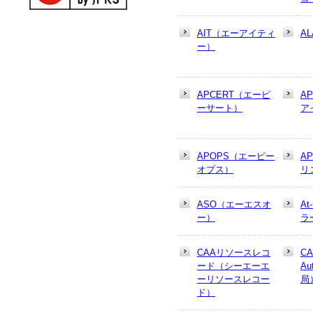
AIT（エーアイティ
AL
ー）
APCERT（エーピ
A
ーサート）
ア
APOPS（エーピー
A
オプス）
リ
ASO（エーエスオ
At
ー）
ラ
CAAリソースレコ
CA
ード（シーエーエ
Au
ーリソースレコー
局
ド）