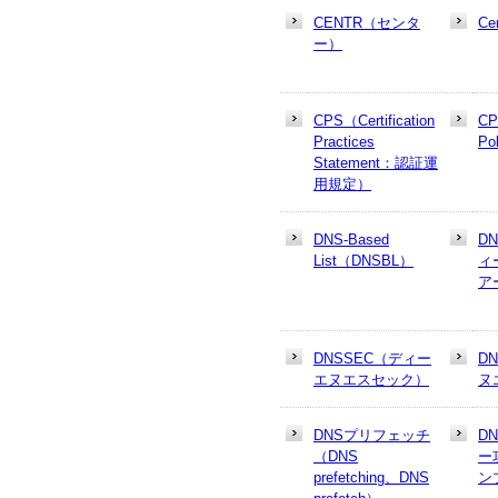
CENTR（センタ
Cer
ー）
CPS（Certification
CP
Practices
Po
Statement：認証運
用規定）
DNS-Based
D
List（DNSBL）
ィ
ア
DNSSEC（ディー
D
エヌエスセック）
ヌ
DNSプリフェッチ
D
（DNS
ー
prefetching、DNS
ン