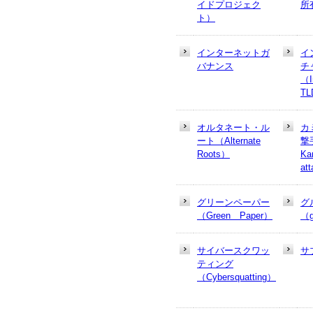
イドプロジェク
所
ト）
インターネットガ
イ
バナンス
チ
（In
T
オルタネート・ル
カ
ート（Alternate
撃
Roots）
Ka
at
グリーンペーパー
グ
（Green Paper）
（g
サイバースクワッ
サ
ティング
（Cybersquatting）