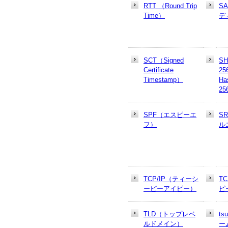
RTT （Round Trip
S
Time）
デ
SCT（Signed
SH
Certificate
25
Timestamp）
Ha
25
SPF（エスピーエ
S
フ）
ル
TCP/IP（ティーシ
T
ーピーアイピー）
ピ
TLD（トップレベ
t
ルドメイン）
ー