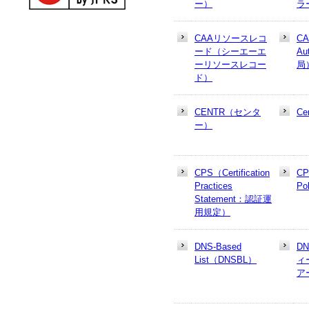
ー）
ラ
CAAリソースレコ
CA
ード（シーエーエ
Au
ーリソースレコー
局
ド）
CENTR（センタ
Cer
ー）
CPS（Certification
CP
Practices
Po
Statement：認証運
用規定）
DNS-Based
D
List（DNSBL）
ィ
ア