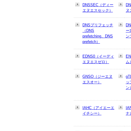
DNSSEC（ディー
D
エヌエスセック）
ヌ
DNSプリフェッチ
D
（DNS
ー
prefetching、DNS
ン
prefetch）
EDNS0（イーディ
E
エヌエスゼロ）
ム
GNSO（ジーエヌ
g
エスオー）
ッ
ン
IAHC（アイエーエ
I
イチシー）
ナ