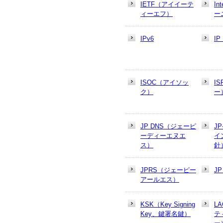
IETF（アイイーテ
In
ィーエフ）
ー
IPv6
I
ISOC（アイソッ
I
ク）
ー
JP DNS（ジェーピ
J
ーディーエヌエ
イ
ス）
針
JPRS（ジェーピー
J
アールエス）
KSK（Key Signing
L
Key、鍵署名鍵）
テ