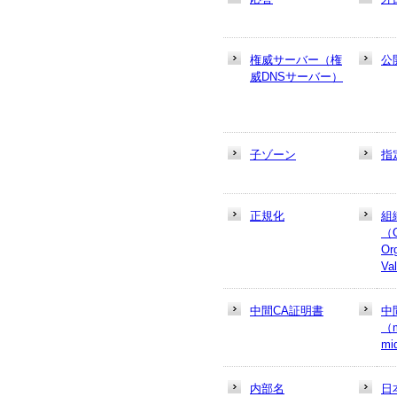
権威サーバー（権
公
威DNSサーバー）
子ゾーン
指
正規化
組
（
Or
Va
中間CA証明書
中
（m
mi
内部名
日