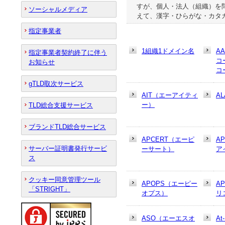
すが、個人・法人（組織）を問
ソーシャルメディア
えて、漢字・ひらがな・カタ
指定事業者
1組織1ドメイン名
A
指定事業者契約終了に伴う
コ
お知らせ
コ
gTLD取次サービス
AIT（エーアイティ
AL
ー）
TLD総合支援サービス
ブランドTLD総合サービス
APCERT（エーピ
A
サーバー証明書発行サービ
ーサート）
ア
ス
クッキー同意管理ツール
APOPS（エーピー
A
「STRIGHT」
オプス）
リ
ASO（エーエスオ
At