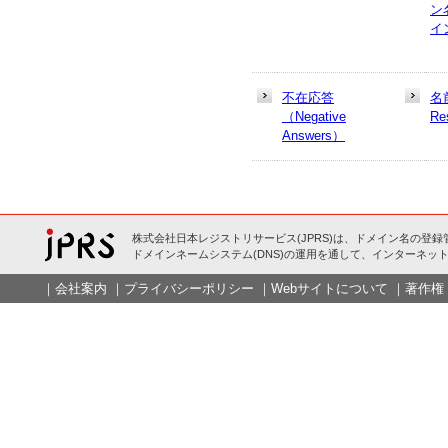
ン
イ
不在応答
名
（Negative
Re
Answers）
株式会社日本レジストリサービス(JPRS)は、ドメイン名の登録
ドメインネームシステム(DNS)の運用を通して、インターネット
｜
会社案内
｜
プライバシーポリシー
｜
Webサイトについて
｜
著作権