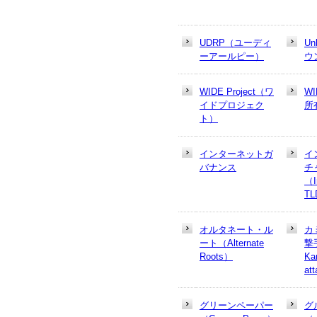
UDRP（ユーディ
U
ーアールピー）
ウ
WIDE Project（ワ
W
イドプロジェク
所
ト）
インターネットガ
イ
バナンス
チ
（In
T
オルタネート・ル
カ
ート（Alternate
撃
Roots）
Ka
at
グリーンペーパー
グ