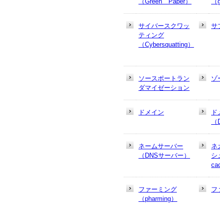
（Green Paper）
（g
サイバースクワッ
サ
ティング
（Cybersquatting）
ソースポートラン
ゾ
ダマイゼーション
ドメイン
ド
（
ネームサーバー
ネ
（DNSサーバー）
シュ
ca
ファーミング
フ
（pharming）