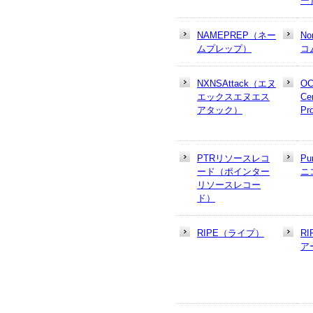
ー
NAMEPREP（ネー
N
ムプレップ）
コ
NXNSAttack（エヌ
OC
エックスエヌエス
Cer
アタック）
Pr
PTRリソースレコ
Pu
ード（ポインター
ニ
リソースレコー
ド）
RIPE（ライプ）
R
ア