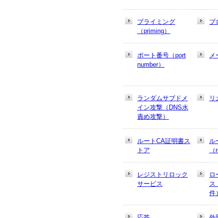
プライミング
プ
（priming）
ポート番号（port
メ
number）
ランダムサブドメ
リ
イン攻撃（DNS水
責め攻撃）
ルートCA証明書ス
ル
トア
（r
レジストリロック
ロ
サービス
ス
件
応答
外