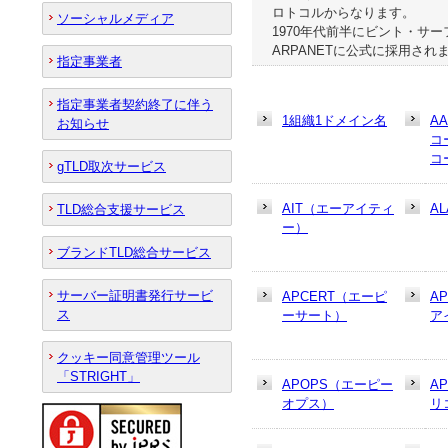
ロトコルからなります。
ソーシャルメディア
1970年代前半にビント・サ
ARPANETに公式に採用され
指定事業者
指定事業者契約終了に伴う
1組織1ドメイン名
A
お知らせ
コ
コ
gTLD取次サービス
AIT（エーアイティ
AL
TLD総合支援サービス
ー）
ブランドTLD総合サービス
サーバー証明書発行サービ
APCERT（エーピ
A
ス
ーサート）
ア
クッキー同意管理ツール
「STRIGHT」
APOPS（エーピー
A
オプス）
リ