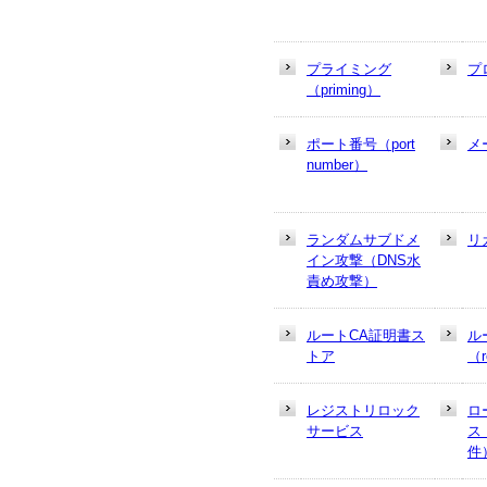
プライミング
プ
（priming）
ポート番号（port
メ
number）
ランダムサブドメ
リ
イン攻撃（DNS水
責め攻撃）
ルートCA証明書ス
ル
トア
（r
レジストリロック
ロ
サービス
ス
件