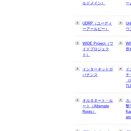
ルドメイン）
ー
UDRP（ユーディ
U
ーアールピー）
ウ
WIDE Project（ワ
W
イドプロジェク
所
ト）
インターネットガ
イ
バナンス
チ
（In
T
オルタネート・ル
カ
ート（Alternate
撃
Roots）
Ka
at