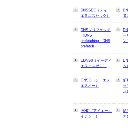
DNSSEC（ディー
D
エヌエスセック）
ヌ
DNSプリフェッチ
D
（DNS
ー
prefetching、DNS
ン
prefetch）
EDNS0（イーディ
E
エヌエスゼロ）
ム
GNSO（ジーエヌ
g
エスオー）
ッ
ン
IAHC（アイエーエ
I
イチシー）
ナ