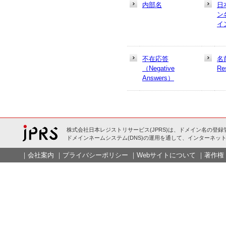
内部名
日
ン
イ
不在応答
名
（Negative
Re
Answers）
株式会社日本レジストリサービス(JPRS)は、ドメイン名の登録
ドメインネームシステム(DNS)の運用を通して、インターネット
｜
会社案内
｜
プライバシーポリシー
｜
Webサイトについて
｜
著作権