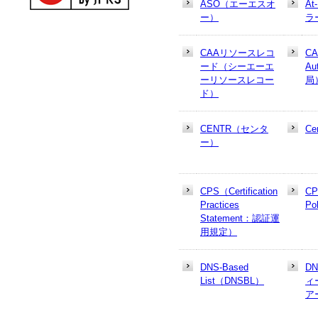
ASO（エーエスオ
At
ー）
ラ
CAAリソースレコ
CA
ード（シーエーエ
Au
ーリソースレコー
局
ド）
CENTR（センタ
Cer
ー）
CPS（Certification
CP
Practices
Po
Statement：認証運
用規定）
DNS-Based
D
List（DNSBL）
ィ
ア