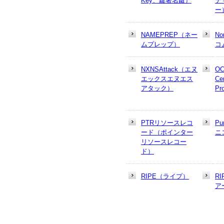
Key、鍵署名鍵）
テ
ー
NAMEPREP（ネー
N
ムプレップ）
コ
NXNSAttack（エヌ
OC
エックスエヌエス
Cer
アタック）
Pr
PTRリソースレコ
Pu
ード（ポインター
ニ
リソースレコー
ド）
RIPE（ライプ）
R
ア