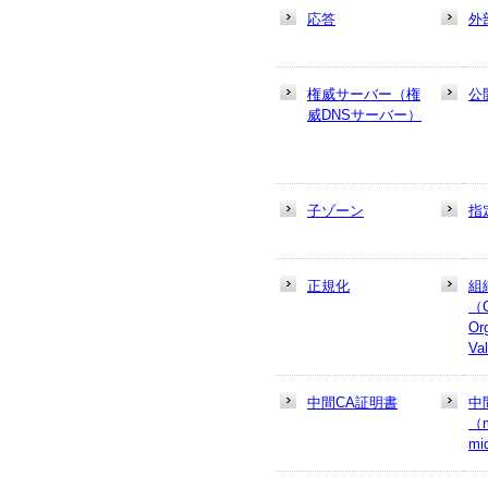
応答
外
権威サーバー（権
公
威DNSサーバー）
子ゾーン
指
正規化
組
（
Or
Va
中間CA証明書
中
（m
mi