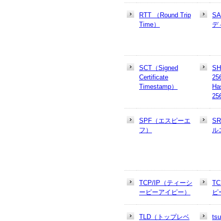
RTT （Round Trip
S
Time）
デ
SCT（Signed
SH
Certificate
25
Timestamp）
Ha
25
SPF（エスピーエ
S
フ）
ル
TCP/IP（ティーシ
T
ーピーアイピー）
ピ
TLD（トップレベ
t