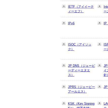
IETF（アイイーテ
In
ィーエフ）
ー
IPv6
I
ISOC（アイソッ
I
ク）
ー
JP DNS（ジェーピ
J
ーディーエヌエ
イ
ス）
針
JPRS（ジェーピー
J
アールエス）
KSK（Key Signing
L