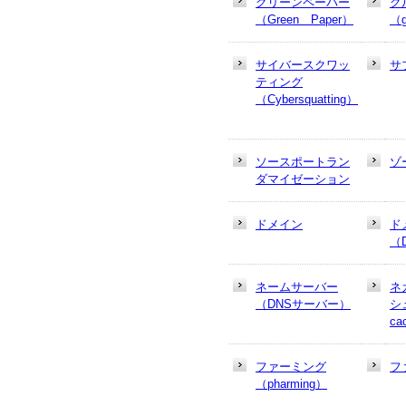
グリーンペーパー
グ
（Green Paper）
（g
サイバースクワッ
サ
ティング
（Cybersquatting）
ソースポートラン
ゾ
ダマイゼーション
ドメイン
ド
（
ネームサーバー
ネ
（DNSサーバー）
シュ
ca
ファーミング
フ
（pharming）