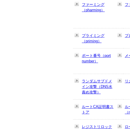
ファーミング
フ
（pharming）
プライミング
プ
（priming）
ポート番号（port
メ
number）
ランダムサブドメ
リ
イン攻撃（DNS水
責め攻撃）
ルートCA証明書ス
ル
トア
（r
レジストリロック
ロ