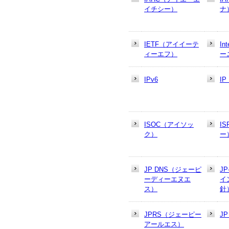
イチシー）
ナ
IETF（アイイーテ
In
ィーエフ）
ー
IPv6
I
ISOC（アイソッ
I
ク）
ー
JP DNS（ジェーピ
J
ーディーエヌエ
イ
ス）
針
JPRS（ジェーピー
J
アールエス）