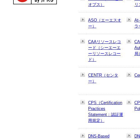
オプス）
リ
ASO（エーエスオ
At
ー）
ラ
CAAリソースレコ
CA
ード（シーエーエ
Au
ーリソースレコー
局
ド）
CENTR（センタ
Cer
ー）
CPS（Certification
CP
Practices
Po
Statement：認証運
用規定）
DNS-Based
D