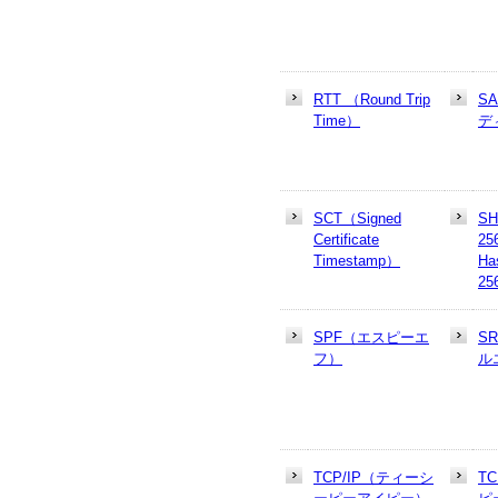
RTT （Round Trip
S
Time）
デ
SCT（Signed
SH
Certificate
25
Timestamp）
Ha
25
SPF（エスピーエ
S
フ）
ル
TCP/IP（ティーシ
T