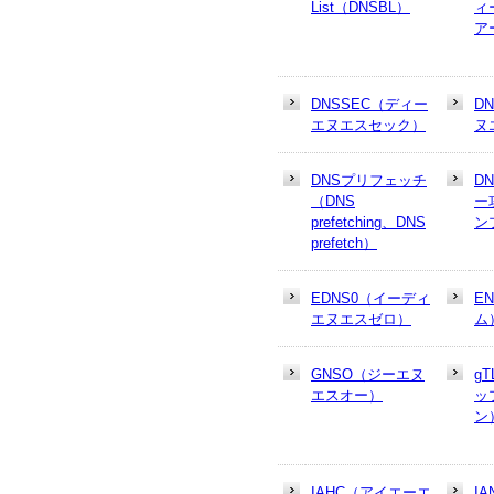
List（DNSBL）
ィ
ア
DNSSEC（ディー
D
エヌエスセック）
ヌ
DNSプリフェッチ
D
（DNS
ー
prefetching、DNS
ン
prefetch）
EDNS0（イーディ
E
エヌエスゼロ）
ム
GNSO（ジーエヌ
g
エスオー）
ッ
ン
IAHC（アイエーエ
I