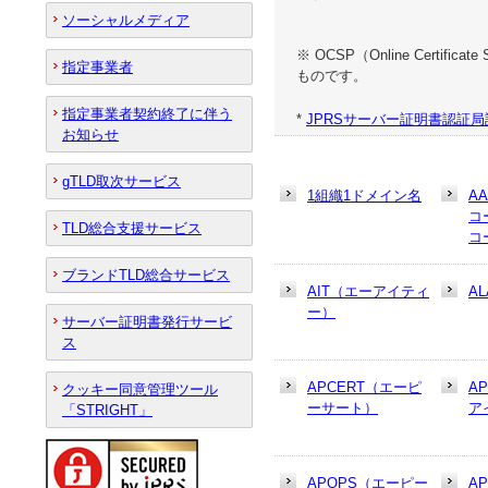
ソーシャルメディア
※ OCSP（Online Cert
指定事業者
ものです。
指定事業者契約終了に伴う
*
JPRSサーバー証明書認証局証明書
お知らせ
gTLD取次サービス
1組織1ドメイン名
A
コ
TLD総合支援サービス
コ
ブランドTLD総合サービス
AIT（エーアイティ
AL
ー）
サーバー証明書発行サービ
ス
APCERT（エーピ
A
クッキー同意管理ツール
ーサート）
ア
「STRIGHT」
APOPS（エーピー
A