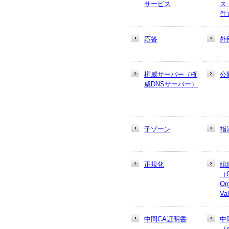
サービス
ス
件
応答
外
権威サーバー（権
公
威DNSサーバー）
子ゾーン
指
正規化
組
（
Or
Va
中間CA証明書
中
（m