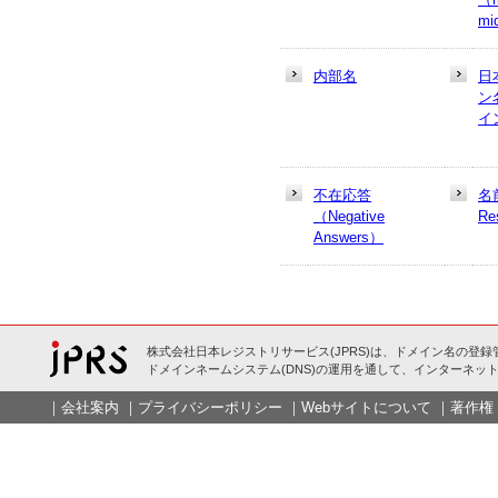
mi
内部名
日
ン
イ
不在応答
名
（Negative
Re
Answers）
株式会社日本レジストリサービス(JPRS)は、ドメイン名の登録
ドメインネームシステム(DNS)の運用を通して、インターネット
｜
会社案内
｜
プライバシーポリシー
｜
Webサイトについて
｜
著作権