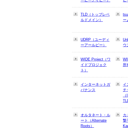
ーピーアイピー）
ピ
TLD（トップレベ
t
ルドメイン）
ー
UDRP（ユーディ
U
ーアールピー）
ウ
WIDE Project（ワ
W
イドプロジェク
所
ト）
インターネットガ
イ
バナンス
チ
（In
T
オルタネート・ル
カ
ート（Alternate
撃
Roots）
Ka