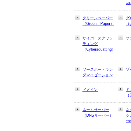
at
グリーンペーパー
グ
（Green Paper）
（g
サイバースクワッ
サ
ティング
（Cybersquatting）
ソースポートラン
ゾ
ダマイゼーション
ドメイン
ド
（
ネームサーバー
ネ
（DNSサーバー）
シュ
ca