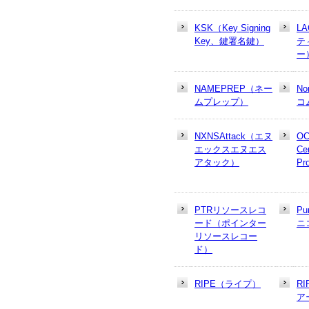
KSK（Key Signing
L
Key、鍵署名鍵）
テ
ー
NAMEPREP（ネー
N
ムプレップ）
コ
NXNSAttack（エヌ
OC
エックスエヌエス
Cer
アタック）
Pr
PTRリソースレコ
Pu
ード（ポインター
ニ
リソースレコー
ド）
RIPE（ライプ）
R
ア