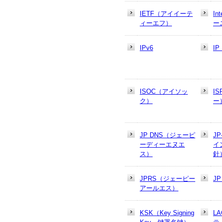
IETF（アイイーテ
In
ィーエフ）
ー
IPv6
I
ISOC（アイソッ
I
ク）
ー
JP DNS（ジェーピ
J
ーディーエヌエ
イ
ス）
針
JPRS（ジェーピー
J
アールエス）
KSK（Key Signing
L