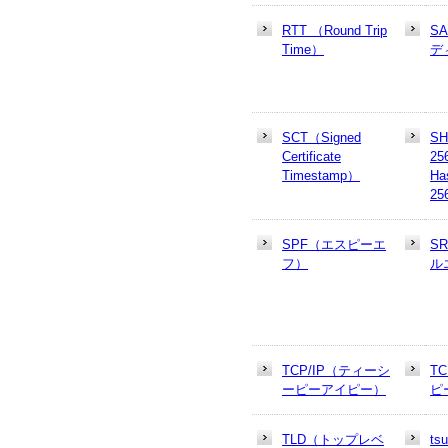
RTT （Round Trip
S
Time）
デ
SCT（Signed
SH
Certificate
25
Timestamp）
Ha
25
SPF（エスピーエ
S
フ）
ル
TCP/IP（ティーシ
T
ーピーアイピー）
ピ
TLD（トップレベ
t