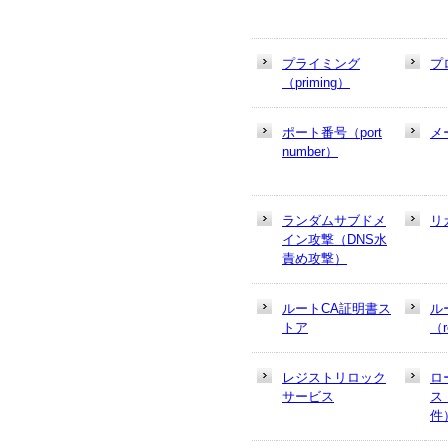
プライミング
プ
（priming）
ポート番号（port
メ
number）
ランダムサブドメ
リ
イン攻撃（DNS水
責め攻撃）
ルートCA証明書ス
ル
トア
（r
レジストリロック
ロ
サービス
ス
件