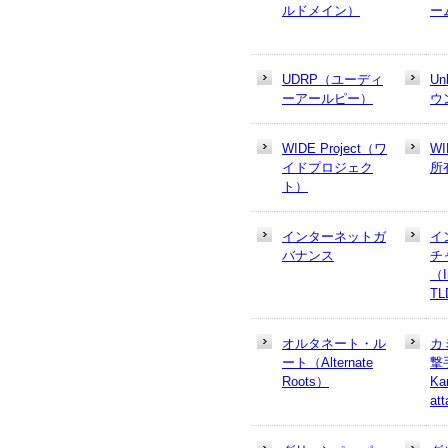
ルドメイン）
ー
UDRP（ユーディ
U
ーアールピー）
ウ
WIDE Project（ワ
W
イドプロジェク
所
ト）
インターネットガ
イ
バナンス
チ
（In
T
オルタネート・ル
カ
ート（Alternate
撃
Roots）
Ka
at