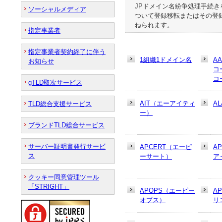
JPドメイン名紛争処理手続
ソーシャルメディア
ついて登録移転またはその登
ねられます。
指定事業者
指定事業者契約終了に伴う
1組織1ドメイン名
A
お知らせ
コ
コ
gTLD取次サービス
AIT（エーアイティ
AL
TLD総合支援サービス
ー）
ブランドTLD総合サービス
サーバー証明書発行サービ
APCERT（エーピ
A
ス
ーサート）
ア
クッキー同意管理ツール
「STRIGHT」
APOPS（エーピー
A
オプス）
リ