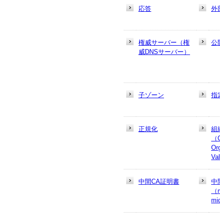
応答
外
権威サーバー（権
公
威DNSサーバー）
子ゾーン
指
正規化
組
（
Or
Va
中間CA証明書
中
（m
mi