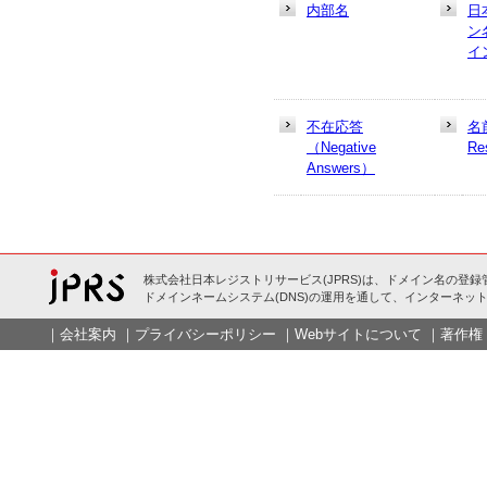
内部名
日
ン
イ
不在応答
名
（Negative
Re
Answers）
株式会社日本レジストリサービス(JPRS)は、ドメイン名の登録
ドメインネームシステム(DNS)の運用を通して、インターネット
｜
会社案内
｜
プライバシーポリシー
｜
Webサイトについて
｜
著作権