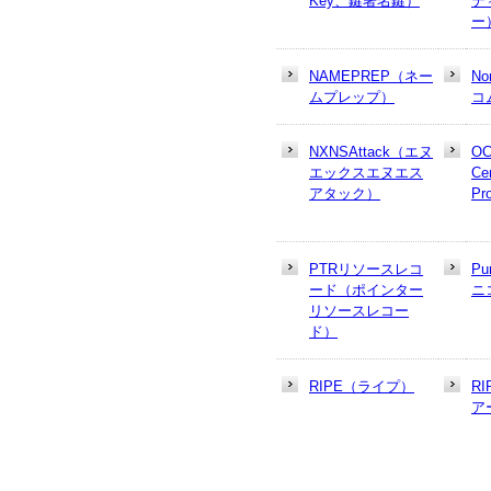
Key、鍵署名鍵）
テ
ー
NAMEPREP（ネー
N
ムプレップ）
コ
NXNSAttack（エヌ
OC
エックスエヌエス
Cer
アタック）
Pr
PTRリソースレコ
Pu
ード（ポインター
ニ
リソースレコー
ド）
RIPE（ライプ）
R
ア