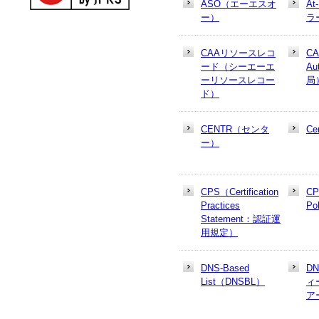
ASO（エーエスオ
At
ー）
ラ
CAAリソースレコ
CA
ード（シーエーエ
Au
ーリソースレコー
局
ド）
CENTR（センタ
Cer
ー）
CPS（Certification
CP
Practices
Po
Statement：認証運
用規定）
DNS-Based
D
List（DNSBL）
ィ
ア