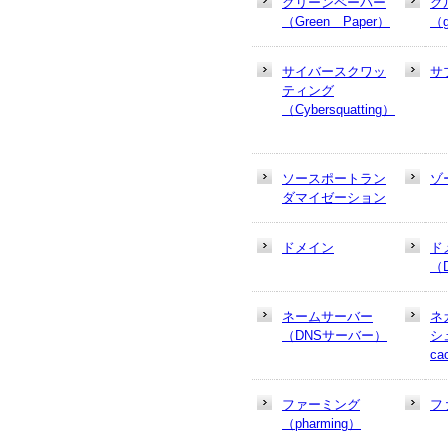
グリーンペーパー
グ
（Green Paper）
（g
サイバースクワッ
サ
ティング
（Cybersquatting）
ソースポートラン
ゾ
ダマイゼーション
ドメイン
ド
（
ネームサーバー
ネ
（DNSサーバー）
シュ
ca
ファーミング
フ
（pharming）