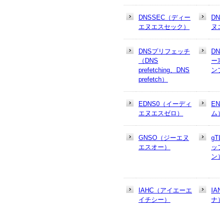
DNSSEC（ディー
D
エヌエスセック）
ヌ
DNSプリフェッチ
D
（DNS
ー
prefetching、DNS
ン
prefetch）
EDNS0（イーディ
E
エヌエスゼロ）
ム
GNSO（ジーエヌ
g
エスオー）
ッ
ン
IAHC（アイエーエ
I
イチシー）
ナ