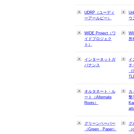
UDRP（ユーディ
U
ーアールピー）
ウ
WIDE Project（ワ
W
イドプロジェク
所
ト）
インターネットガ
イ
バナンス
チ
（In
T
オルタネート・ル
カ
ート（Alternate
撃
Roots）
Ka
at
グリーンペーパー
グ
（Green Paper）
（g