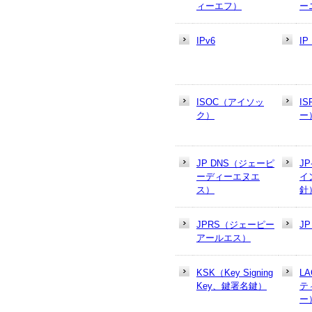
ィーエフ）
ー
IPv6
I
ISOC（アイソッ
I
ク）
ー
JP DNS（ジェーピ
J
ーディーエヌエ
イ
ス）
針
JPRS（ジェーピー
J
アールエス）
KSK（Key Signing
L
Key、鍵署名鍵）
テ
ー