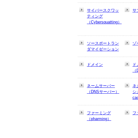
サイバースクワッ
サ
ティング
（Cybersquatting）
ソースポートラン
ゾ
ダマイゼーション
ドメイン
ド
（
ネームサーバー
ネ
（DNSサーバー）
シュ
ca
ファーミング
フ
（pharming）