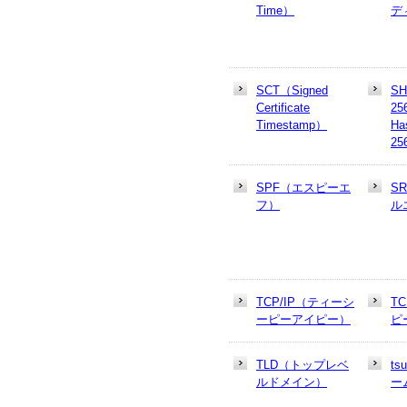
Time）
デ
SCT（Signed
SH
Certificate
25
Timestamp）
Ha
25
SPF（エスピーエ
S
フ）
ル
TCP/IP（ティーシ
T
ーピーアイピー）
ピ
TLD（トップレベ
t
ルドメイン）
ー