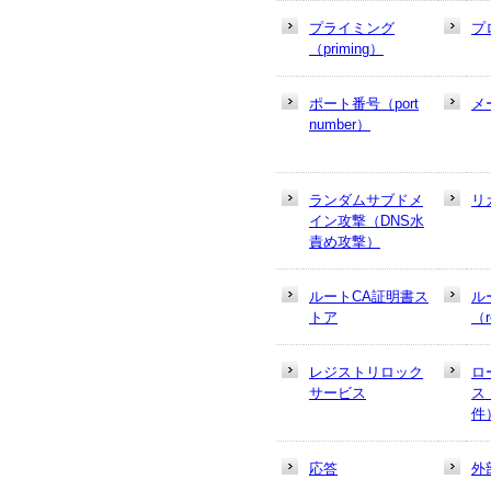
プライミング
プ
（priming）
ポート番号（port
メ
number）
ランダムサブドメ
リ
イン攻撃（DNS水
責め攻撃）
ルートCA証明書ス
ル
トア
（r
レジストリロック
ロ
サービス
ス
件
応答
外