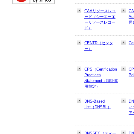
CAAリソースレコ
CA
ード（シーエーエ
Au
ーリソースレコー
局
ド）
CENTR（センタ
Cer
ー）
CPS（Certification
CP
Practices
Po
Statement：認証運
用規定）
DNS-Based
D
List（DNSBL）
ィ
ア
DNSSEC（ディー
D