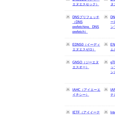
エヌエスセック）
ヌ
DNSプリフェッチ
D
（DNS
ー
prefetching、DNS
ン
prefetch）
EDNS0（イーディ
E
エヌエスゼロ）
ム
GNSO（ジーエヌ
g
エスオー）
ッ
ン
IAHC（アイエーエ
I
イチシー）
ナ
IETF（アイイーテ
In