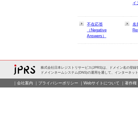
イ
不在応答
名
（Negative
Re
Answers）
株式会社日本レジストリサービス(JPRS)は、ドメイン名の登録
ドメインネームシステム(DNS)の運用を通して、インターネット
｜
会社案内
｜
プライバシーポリシー
｜
Webサイトについて
｜
著作権