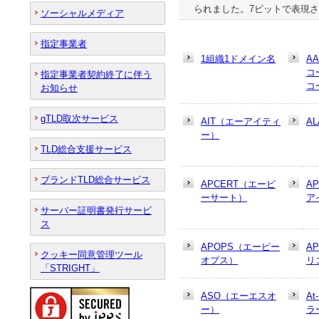
られました。7ビットで表現さ
ソーシャルメディア
指定事業者
1組織1ドメイン名
A
コ
指定事業者契約終了に伴う
コ
お知らせ
gTLD取次サービス
AIT（エーアイティ
AL
ー）
TLD総合支援サービス
ブランドTLD総合サービス
APCERT（エーピ
A
ーサート）
ア
サーバー証明書発行サービ
ス
APOPS（エーピー
A
クッキー同意管理ツール
オプス）
リ
「STRIGHT」
ASO（エーエスオ
At
ー）
ラ