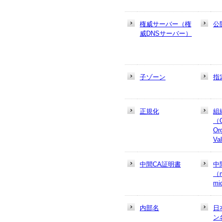
権威サーバー（権
公
威DNSサーバー）
子ゾーン
指
正規化
組
（
Or
Va
中間CA証明書
中
（m
mi
内部名
日
ン