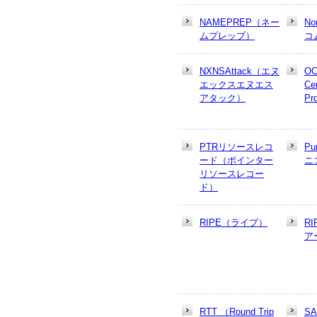
NAMEPREP（ネー
N
ムプレップ）
コ
NXNSAttack（エヌ
OC
エックスエヌエス
Cer
アタック）
Pr
PTRリソースレコ
Pu
ード（ポインター
ニ
リソースレコー
ド）
RIPE（ライプ）
R
ア
RTT （Round Trip
S