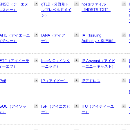
GNSO（ジーエヌ
gTLD（分野別ト
hostsファイル
エスオー）
ップレベルドメイ
（HOSTS.TXT）
ン）
IAHC（アイエーエ
IANA（アイア
IA（Issuing
イチシー）
ナ）
Authority：発行局）
IETF（アイイーテ
InterNIC（インタ
IP Anycast（アイピ
ィーエフ）
ーニック）
ーエニーキャスト）
IPv6
IP（アイピー）
IPアドレス
ISOC（アイソッ
ISP（アイエスピ
ITU（アイティーユ
ク）
ー）
ー）