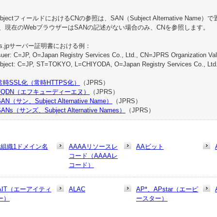
ubjectフィールドにおけるCNの参照は、SAN（Subject Alternative 
、現在のWebブラウザーはSANの記述がない場合のみ、CNを参照します。
prs.jpサーバー証明書における例：
suer: C=JP, O=Japan Registry Services Co., Ltd., CN=JPRS Organization Vali
bject: C=JP, ST=TOKYO, L=CHIYODA, O=Japan Registry Services Co., Ltd.
常時SSL化（常時HTTPS化）
（JPRS）
FQDN（エフキューディーエヌ）
（JPRS）
SAN（サン、Subject Alternative Name）
（JPRS）
SANs（サンズ、Subject Alternative Names）
（JPRS）
1組織1ドメイン名
AAAAリソースレ
AAビット
コード（AAAAレ
コード）
AIT（エーアイティ
ALAC
AP*、APstar（エーピ
ー）
ースター）