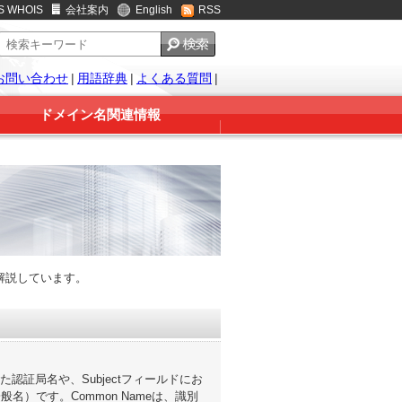
S WHOIS
会社案内
English
RSS
お問い合わせ
|
用語辞典
|
よくある質問
|
ドメイン名関連情報
解説しています。
た認証局名や、Subjectフィールドにお
）です。Common Nameは、識別