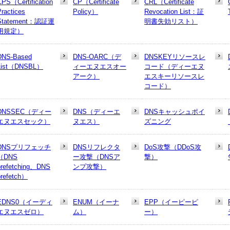
CPS（Certification
CP（Certificate
CRL（Certificate
Practices
Policy）
Revocation List：証
Statement：認証運
明書失効リスト）
用規定）
DNS-Based
DNS-OARC（デ
DNSKEYリソースレ
List（DNSBL）
ィーエヌエスオー
コード（ディーエヌ
アーク）
エスキーリソースレ
コード）
DNSSEC（ディー
DNS（ディーエ
DNSキャッシュポイ
エヌエスセック）
ヌエス）
ズニング
DNSプリフェッチ
DNSリフレクタ
DoS攻撃（DDoS攻
（DNS
ー攻撃（DNSア
撃）
prefetching、DNS
ンプ攻撃）
prefetch）
EDNS0（イーディ
ENUM（イーナ
EPP（イーピーピ
エヌエスゼロ）
ム）
ー）