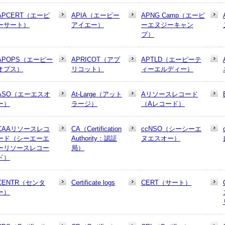
APCERT（エーピ
APIA（エーピー
APNG Camp（エーピ
ーサート）
アイエー）
ーエヌジーキャン
プ）
APOPS（エーピー
APRICOT（アプ
APTLD（エーピーテ
オプス）
リコット）
ィーエルディー）
ASO（エーエスオ
At-Large（アット
Aリソースレコード
ー）
ラージ）
（Aレコード）
CAAリソースレコ
CA（Certification
ccNSO（シーシーエ
ード（シーエーエ
Authority：認証
ヌエスオー）
ーリソースレコー
局）
ド）
CENTR（センタ
Certificate logs
CERT（サート）
ー）