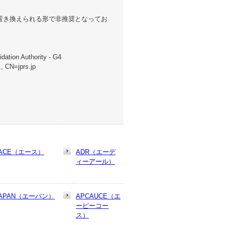
Name）で置き換えられる形で非推奨となってお
dation Authority - G4
, CN=jprs.jp
ACE（エース）
ADR（エーデ
ィーアール）
APAN（エーパン）
APCAUCE（エ
ーピーコー
ス）