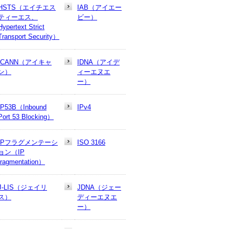
HSTS（エイチエス
IAB（アイエー
ティーエス、
ビー）
Hypertext Strict
Transport Security）
ICANN（アイキャ
IDNA（アイデ
ン）
ィーエヌエ
ー）
IP53B（Inbound
IPv4
Port 53 Blocking）
IPフラグメンテーシ
ISO 3166
ョン（IP
fragmentation）
J-LIS（ジェイリ
JDNA（ジェー
ス）
ディーエヌエ
ー）