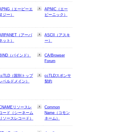
APNG（エーピーエ
APNIC（エー
ヌジー）
ピーニック）
ARPANET（アーパ
ASCII（アスキ
ネット）
ー）
BIND（バインド）
CA/Browser
Forum
ccTLD（国別トップ
ccTLDスポンサ
レベルドメイン）
契約
CNAMEリソースレ
Common
コード（シーネーム
Name（コモン
リソースレコード）
ネーム）