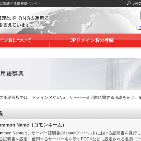
JPR
Sに関連する情報提供サイト
|
メイン名について
JPドメイン名の登録
RSの用語辞典では、ドメイン名やDNS、サーバー証明書に関する用語を紹介、
説
ommon Name（コモンネーム）
ommon Nameは、サーバー証明書のIssuerフィールドにおける証明書を発行し
る証明書を設定・使用するサーバー名を示すFQDNなどに設定される名前（一般名