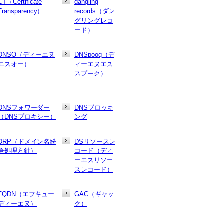
CT（Certificate
dangling
Transparency）
records（ダン
グリングレコ
ード）
DNSO（ディーエヌ
DNSpooq（デ
エスオー）
ィーエヌエス
スプーク）
DNSフォワーダー
DNSブロッキ
（DNSプロキシー）
ング
DRP（ドメイン名紛
DSリソースレ
争処理方針）
コード（ディ
ーエスリソー
スレコード）
FQDN（エフキュー
GAC（ギャッ
ディーエヌ）
ク）