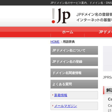
JPドメイン名のサービス案内、ドメイン名・DN
ホーム
JPド
HOME
用語辞典
JPドメイン名について
JPドメイン名の登録
ドメイン名関連情報
JP
よくある質問
解
新着情報
C
C
メールマガジン
け