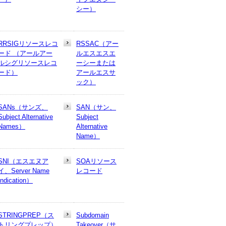
シー）
RRSIGリソースレコ
RSSAC（アー
ード （アールアー
ルエスエスエ
ルシグリソースレコ
ーシーまたは
ード）
アールエスサ
ック）
SANs（サンズ、
SAN（サン、
Subject Alternative
Subject
Names）
Alternative
Name）
SNI（エスエヌア
SOAリソース
イ、Server Name
レコード
Indication）
STRINGPREP（ス
Subdomain
トリングプレップ）
Takeover（サ