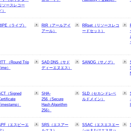
リソースレコー
ド）
RIPE（ライプ）
RIR（アールアイ
RRset（リソースレコ
アール）
ードセット）
RTT （Round Trip
SAD DNS（サド
SANOG（サノグ）
Time）
ディーエヌエス）
SCT（Signed
SHA-
SLD（セカンドレベ
ertificate
256（Secure
ルドメイン）
Timestamp）
Hash Algorithm
256）
SPF（エスピーエ
SRS（エスアー
SSAC（エスエスエー
フ）
ルエス）
シーまたはエスサッ