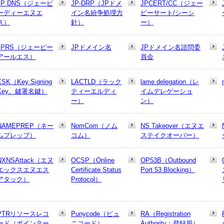
JP DNS（ジェーピ
JP-DRP（JPドメ
JPCERT/CC（ジェー
ーディーエヌエ
イン名紛争処理方
ピーサート/シーシ
ス）
針）
ー）
JPRS（ジェーピー
JPドメイン名
JPドメイン名諮問委
アールエス）
員会
KSK（Key Signing
LACTLD（ラック
lame delegation（レ
Key、鍵署名鍵）
ティーエルディ
イムデレゲーショ
ー）
ン）
NAMEPREP（ネー
NomCom（ノム
NS Takeover（エヌエ
ムプレップ）
コム）
ステイクオーバー）
NXNSAttack（エヌ
OCSP（Online
OP53B（Outbound
エックスエヌエス
Certificate Status
Port 53 Blocking）
アタック）
Protocol）
PTRリソースレコ
Punycode（ピュ
RA（Registration
ード（ポインター
ニコード）
Authority：登録局）