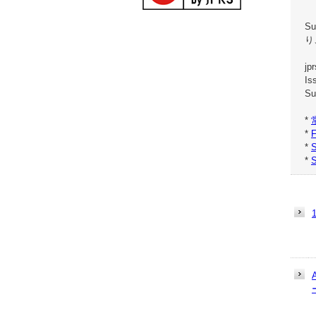
S
り
j
Is
Su
*
*
*
*