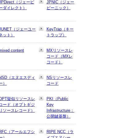
JPDirect（ジェーピ
JPNIC（ジェー
ーダイレクト）
ピーニック）
JUNET（ジェーユー
KeyTrap（キー
ネット）
トラップ）
mixed content
MXリソースレ
コード（MXレ
コード）
NSD（エヌエスディ
NSリソースレ
ー）
コード
OPT疑似リソースレ
PKI（Public
コード（オプトギジ
Key
リソースレコード）
Infrastructure：
公開鍵基盤）
RFC（アールエフシ
RIPE NCC（ラ
ー）
イプエヌシー