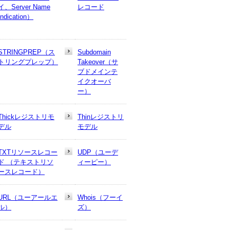
イ、Server Name
レコード
Indication）
STRINGPREP（ス
Subdomain
トリングプレップ）
Takeover（サ
ブドメインテ
イクオーバ
ー）
Thickレジストリモ
Thinレジストリ
デル
モデル
TXTリソースレコー
UDP（ユーデ
ド （テキストリソ
ィーピー）
ースレコード）
URL（ユーアールエ
Whois（フーイ
ル）
ズ）