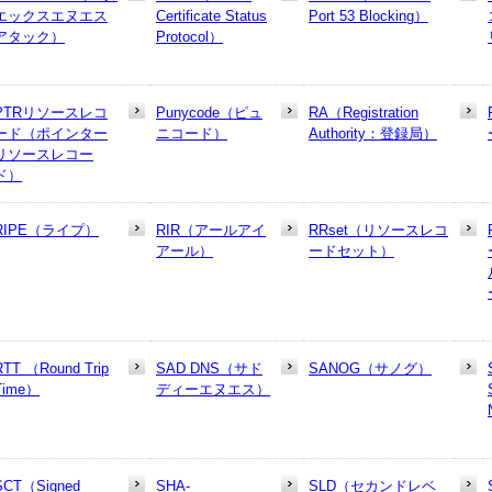
エックスエヌエス
Certificate Status
Port 53 Blocking）
アタック）
Protocol）
PTRリソースレコ
Punycode（ピュ
RA（Registration
ード（ポインター
ニコード）
Authority：登録局）
リソースレコー
ド）
RIPE（ライプ）
RIR（アールアイ
RRset（リソースレコ
アール）
ードセット）
RTT （Round Trip
SAD DNS（サド
SANOG（サノグ）
Time）
ディーエヌエス）
SCT（Signed
SHA-
SLD（セカンドレベ