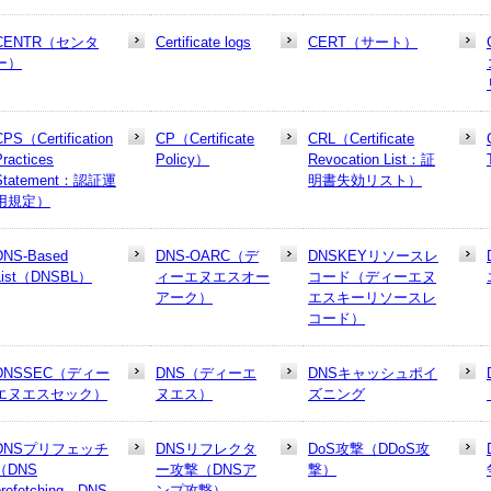
CENTR（センタ
Certificate logs
CERT（サート）
ー）
CPS（Certification
CP（Certificate
CRL（Certificate
Practices
Policy）
Revocation List：証
Statement：認証運
明書失効リスト）
用規定）
DNS-Based
DNS-OARC（デ
DNSKEYリソースレ
List（DNSBL）
ィーエヌエスオー
コード（ディーエヌ
アーク）
エスキーリソースレ
コード）
DNSSEC（ディー
DNS（ディーエ
DNSキャッシュポイ
エヌエスセック）
ヌエス）
ズニング
DNSプリフェッチ
DNSリフレクタ
DoS攻撃（DDoS攻
（DNS
ー攻撃（DNSア
撃）
prefetching、DNS
ンプ攻撃）