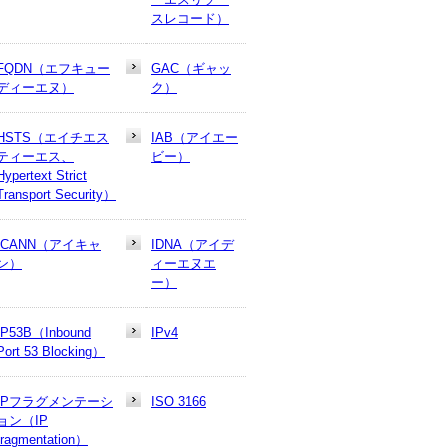
スレコード）
FQDN（エフキュー
GAC（ギャッ
ディーエヌ）
ク）
HSTS（エイチエス
IAB（アイエー
ティーエス、
ビー）
Hypertext Strict
Transport Security）
ICANN（アイキャ
IDNA（アイデ
ン）
ィーエヌエ
ー）
IP53B（Inbound
IPv4
Port 53 Blocking）
IPフラグメンテーシ
ISO 3166
ョン（IP
fragmentation）