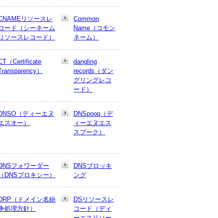
CNAMEリソースレ
Common
コード（シーネーム
Name（コモン
リソースレコード）
ネーム）
CT（Certificate
dangling
Transparency）
records（ダン
グリングレコ
ード）
DNSO（ディーエヌ
DNSpooq（デ
エスオー）
ィーエヌエス
スプーク）
DNSフォワーダー
DNSブロッキ
（DNSプロキシー）
ング
DRP（ドメイン名紛
DSリソースレ
争処理方針）
コード（ディ
ーエスリソー