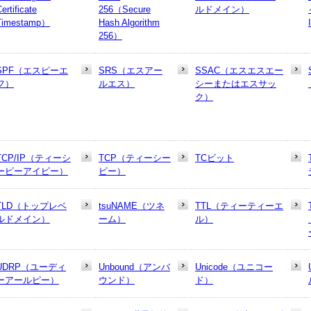
ertificate
256（Secure
ルドメイン）
Timestamp）
Hash Algorithm
256）
SPF（エスピーエ
SRS（エスアー
SSAC（エスエスエー
フ）
ルエス）
シーまたはエスサッ
ク）
TCP/IP（ティーシ
TCP（ティーシー
TCビット
ーピーアイピー）
ピー）
TLD（トップレベ
tsuNAME（ツネ
TTL（ティーティーエ
ルドメイン）
ーム）
ル）
UDRP（ユーディ
Unbound（アンバ
Unicode（ユニコー
ーアールピー）
ウンド）
ド）