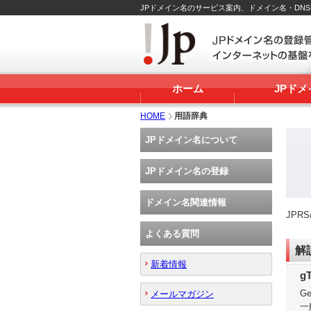
JPドメイン名のサービス案内、ドメイン名・DN
ホーム
JPド
HOME
用語辞典
JPドメイン名について
JPドメイン名の登録
ドメイン名関連情報
JP
よくある質問
解
新着情報
g
Ge
メールマガジン
一