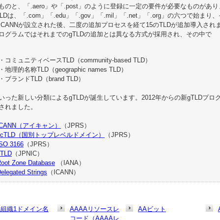
ものと、「.aero」や「.post」のように登録に一定の要件が必要なものがあ
TLDは、「.com」「.edu」「.gov」「.mil」「.net」「.org」の六つで始ま
ICANNが設立された後、二度の追加プロセスを経て15のTLDが追加導入されまし
ログラムではそれまでのgTLDの追加とは異なる方式が採用され、その中で
・コミュニティベースTLD（community-based TLD）
・地理的名称TLD（geographic names TLD）
・ブランドTLD（brand TLD）
いった新しい分類によるgTLDが誕生しています。2012年からの新gTLDプログ
されました。
ICANN（アイキャン）
（JPRS）
ccTLD（国別トップレベルドメイン）
（JPRS）
SO 3166
（JPRS）
gTLD
（JPNIC）
oot Zone Database
（IANA）
elegated Strings
（ICANN）
1組織1ドメイン名
AAAAリソースレ
AAビット
コード（AAAAレ