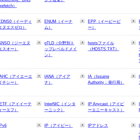
prefetch）
EDNS0（イーディ
ENUM（イーナ
EPP（イーピーピ
エヌエスゼロ）
ム）
ー）
GNSO（ジーエヌ
gTLD（分野別ト
hostsファイル
エスオー）
ップレベルドメイ
（HOSTS.TXT）
ン）
IAHC（アイエーエ
IANA（アイア
IA（Issuing
イチシー）
ナ）
Authority：発行局）
IETF（アイイーテ
InterNIC（インタ
IP Anycast（アイピ
ィーエフ）
ーニック）
ーエニーキャスト）
IPv6
IP（アイピー）
IPアドレス