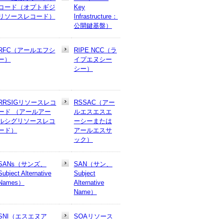
コード（オプトギジ
Key
リソースレコード）
Infrastructure：
公開鍵基盤）
RFC（アールエフシ
RIPE NCC（ラ
ー）
イプエヌシー
シー）
RRSIGリソースレコ
RSSAC（アー
ード （アールアー
ルエスエスエ
ルシグリソースレコ
ーシーまたは
ード）
アールエスサ
ック）
SANs（サンズ、
SAN（サン、
Subject Alternative
Subject
Names）
Alternative
Name）
SNI（エスエヌア
SOAリソース