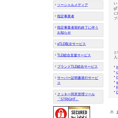
い
ソーシャルメディア
g
に
指定事業者
プ
指定事業者契約終了に伴う
お知らせ
gTLD取次サービス
と
TLD総合支援サービス
入
ブランドTLD総合サービス
*
*
*
I
サーバー証明書発行サービ
*
ス
*
R
*
D
クッキー同意管理ツール
「STRIGHT」