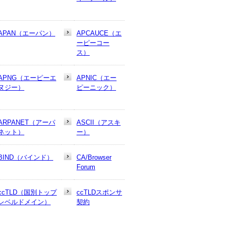
APAN（エーパン）
APCAUCE（エ
ーピーコー
ス）
APNG（エーピーエ
APNIC（エー
ヌジー）
ピーニック）
ARPANET（アーパ
ASCII（アスキ
ネット）
ー）
BIND（バインド）
CA/Browser
Forum
ccTLD（国別トップ
ccTLDスポンサ
レベルドメイン）
契約