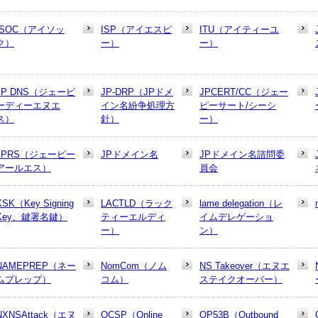
ISOC（アイソッ
ISP（アイエスピ
ITU（アイティーユ
ク）
ー）
ー）
JP DNS（ジェーピ
JP-DRP（JPドメ
JPCERT/CC（ジェー
ーディーエヌエ
イン名紛争処理方
ピーサート/シーシ
ス）
針）
ー）
JPRS（ジェーピー
JPドメイン名
JPドメイン名諮問委
アールエス）
員会
KSK（Key Signing
LACTLD（ラック
lame delegation（レ
Key、鍵署名鍵）
ティーエルディ
イムデレゲーショ
ー）
ン）
NAMEPREP（ネー
NomCom（ノム
NS Takeover（エヌエ
ムプレップ）
コム）
ステイクオーバー）
NXNSAttack（エヌ
OCSP（Online
OP53B（Outbound