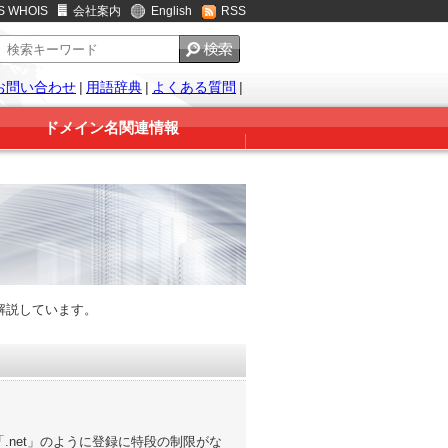
S WHOIS
会社案内
English
RSS
お問い合わせ
|
用語辞典
|
よくある質問
|
ドメイン名関連情報
解説しています。
.net」のように登録に特段の制限がな