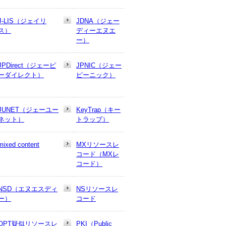
J-LIS（ジェイリ
JDNA（ジェー
ス）
ディーエヌエ
ー）
JPDirect（ジェーピ
JPNIC（ジェー
ーダイレクト）
ピーニック）
JUNET（ジェーユー
KeyTrap（キー
ネット）
トラップ）
mixed content
MXリソースレ
コード（MXレ
コード）
NSD（エヌエスディ
NSリソースレ
ー）
コード
OPT疑似リソースレ
PKI（Public