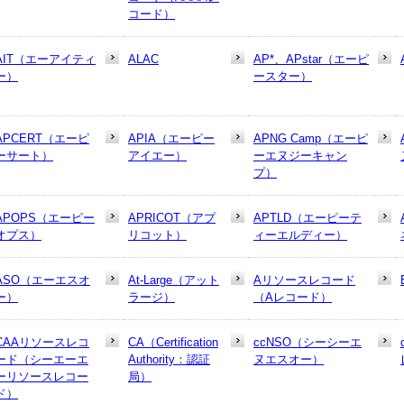
コード）
AIT（エーアイティ
ALAC
AP*、APstar（エーピ
ー）
ースター）
APCERT（エーピ
APIA（エーピー
APNG Camp（エーピ
ーサート）
アイエー）
ーエヌジーキャン
プ）
APOPS（エーピー
APRICOT（アプ
APTLD（エーピーテ
オプス）
リコット）
ィーエルディー）
ASO（エーエスオ
At-Large（アット
Aリソースレコード
ー）
ラージ）
（Aレコード）
CAAリソースレコ
CA（Certification
ccNSO（シーシーエ
ード（シーエーエ
Authority：認証
ヌエスオー）
ーリソースレコー
局）
ド）