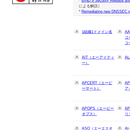
*
BIND 9 Security Release an
による解説）
*
Remediating new DNSSEC res
1組織1ドメイン名
A
コ
コ
AIT（エーアイティ
AL
ー）
APCERT（エーピ
A
ーサート）
ア
APOPS（エーピー
A
オプス）
リ
ASO（エーエスオ
At