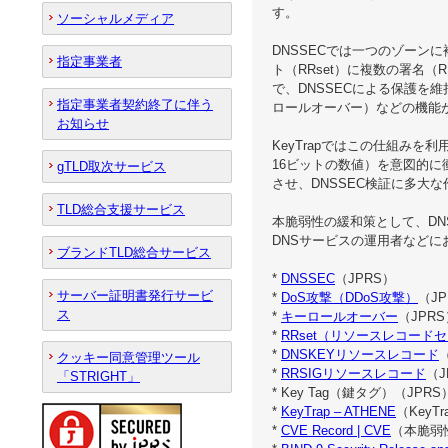
す。
ソーシャルメディア
DNSSECでは一つのゾーン
指定事業者
ト（RRset）に複数の署名
で、DNSSECによる保護を
指定事業者契約終了に伴う
ロールオーバー）などの機能
お知らせ
KeyTrapではこの仕組みを
16ビットの数値）を意図的
gTLD取次サービス
させ、DNSSEC検証に多大
TLD総合支援サービス
本脆弱性の緩和策として、DN
DNSサービスの運用者など
ブランドTLD総合サービス
*
DNSSEC
（JPRS）
サーバー証明書発行サービ
*
DoS攻撃（DDoS攻撃）
（JP
ス
*
キーロールオーバー
（JPRS
*
RRset（リソースレコード
*
DNSKEYリソースレコード
クッキー同意管理ツール
*
RRSIGリソースレコード
（J
「STRIGHT」
* Key Tag（鍵タグ）（JPRS
*
KeyTrap – ATHENE
（KeyT
*
CVE Record | CVE
（本脆弱性の