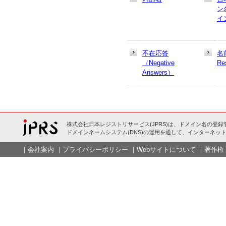
ン
イ
不在応答
名
（Negative
Re
Answers）
株式会社日本レジストリサービス(JPRS)は、ドメイン名の登録
ドメインネームシステム(DNS)の運用を通して、インターネット
｜
会社案内
｜
プライバシーポリシー
｜
Webサイトについて
｜
著作権