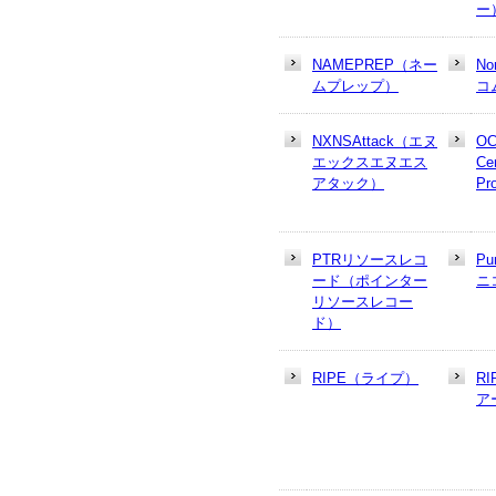
ー
NAMEPREP（ネー
N
ムプレップ）
コ
NXNSAttack（エヌ
OC
エックスエヌエス
Cer
アタック）
Pr
PTRリソースレコ
Pu
ード（ポインター
ニ
リソースレコー
ド）
RIPE（ライプ）
R
ア