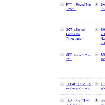
RTT （Round Trip
S
Time）
デ
SCT（Signed
SH
Certificate
25
Timestamp）
Ha
25
SPF（エスピーエ
S
フ）
ル
TCP/IP（ティーシ
T
ーピーアイピー）
ピ
TLD（トップレベ
t
ルドメイン）
ー