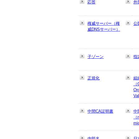
応答
外
権威サーバー（権
公
威DNSサーバー）
子ゾーン
指
正規化
組
（
Or
Va
中間CA証明書
中
（m
mi
内部名
日