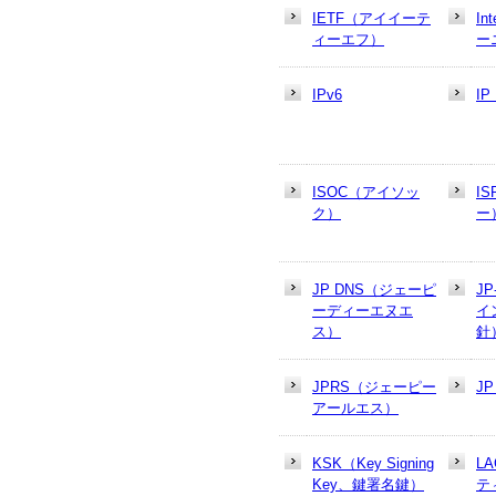
IETF（アイイーテ
In
ィーエフ）
ー
IPv6
I
ISOC（アイソッ
I
ク）
ー
JP DNS（ジェーピ
J
ーディーエヌエ
イ
ス）
針
JPRS（ジェーピー
J
アールエス）
KSK（Key Signing
L
Key、鍵署名鍵）
テ