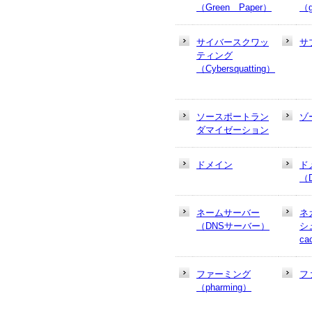
（Green Paper）
（g
サイバースクワッ
サ
ティング
（Cybersquatting）
ソースポートラン
ゾ
ダマイゼーション
ドメイン
ド
（
ネームサーバー
ネ
（DNSサーバー）
シュ
ca
ファーミング
フ
（pharming）