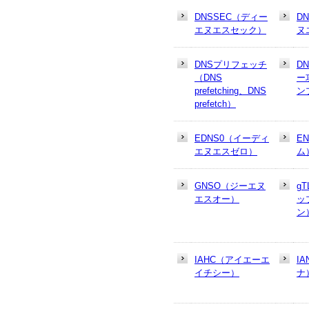
DNSSEC（ディー
D
エヌエスセック）
ヌ
DNSプリフェッチ
D
（DNS
ー
prefetching、DNS
ン
prefetch）
EDNS0（イーディ
E
エヌエスゼロ）
ム
GNSO（ジーエヌ
g
エスオー）
ッ
ン
IAHC（アイエーエ
I
イチシー）
ナ