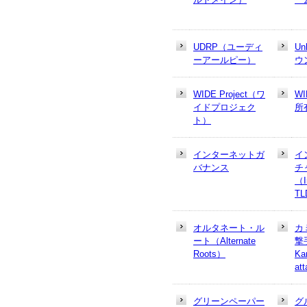
UDRP（ユーディ
U
ーアールピー）
ウ
WIDE Project（ワ
W
イドプロジェク
所
ト）
インターネットガ
イ
バナンス
チ
（In
T
オルタネート・ル
カ
ート（Alternate
撃
Roots）
Ka
at
グリーンペーパー
グ