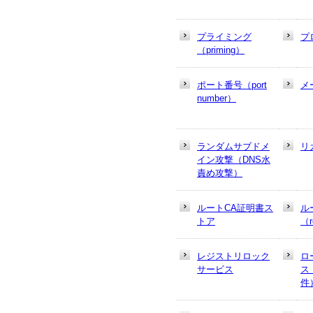
プライミング
プ
（priming）
ポート番号（port
メ
number）
ランダムサブドメ
リ
イン攻撃（DNS水
責め攻撃）
ルートCA証明書ス
ル
トア
（r
レジストリロック
ロ
サービス
ス
件