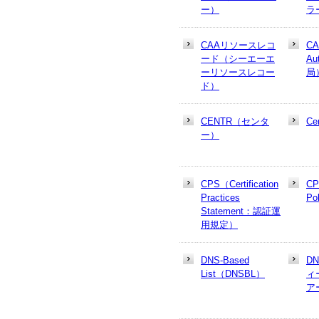
ー）
ラ
CAAリソースレコ
CA
ード（シーエーエ
Au
ーリソースレコー
局
ド）
CENTR（センタ
Cer
ー）
CPS（Certification
CP
Practices
Po
Statement：認証運
用規定）
DNS-Based
D
List（DNSBL）
ィ
ア